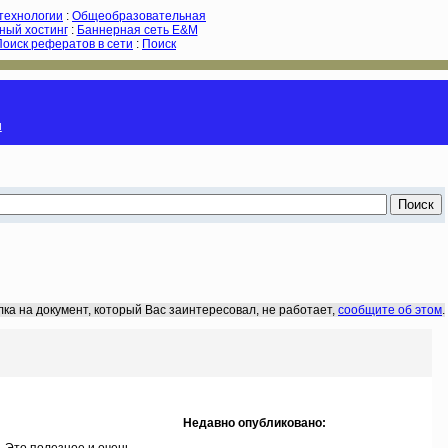
-технологии
:
Общеобразовательная
ный хостинг
:
Баннерная сеть E&M
Поиск рефератов в сети
:
Поиск
и
лка на документ, который Вас заинтересовал, не работает,
сообщите об этом
.
Недавно опубликовано: