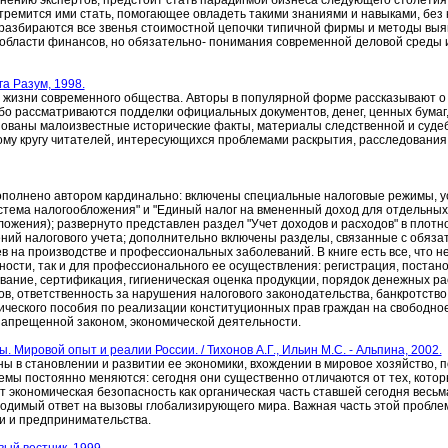
 мнению экспертов, предстоит стать парадигмой бизнеса следующего столетия
стремится ими стать, помогающее овладеть такими знаниями и навыками, без 
о разбираются все звенья стоимостной цепочки типичной фирмы и методы вы
в области финансов, но обязательно- понимания современной деловой среды 
га Разум, 1998.
 жизни современного общества. Авторы в популярной форме рассказывают о
бо рассматриваются подделки официальных документов, денег, ценных бумаг
ованы малоизвестные исторические факты, материалы следственной и судебн
ому кругу читателей, интересующихся проблемами раскрытия, расследовани
ополнено автором кардинально: включены специальные налоговые режимы, у
стема налогообложения" и "Единый налог на вмененный доход для отдельных 
ения); развернуто представлен раздел "Учет доходов и расходов" в плотной
ий налогового учета; дополнительно включены разделы, связанные с обяз
 на производстве и профессиональных заболеваний. В книге есть все, что 
сти, так и для профессионального ее осуществления: регистрация, постанов
рование, сертификация, гигиеническая оценка продукции, порядок денежных р
ов, ответственность за нарушения налогового законодательства, банкротство
тического пособия по реализации конституционных прав граждан на свободно
запрещенной законом, экономической деятельности.
ировой опыт и реалии России. / Тихонов А.Г., Ильин М.С. - Альпина, 2002.
ы в становлении и развитии ее экономики, вхождении в мировое хозяйство, 
емы постоянно меняются: сегодня они существенно отличаются от тех, котор
 экономическая безопасность как органическая часть ставшей сегодня весь
ходимый ответ на вызовы глобализирующего мира. Важная часть этой пробле
и и предпринимательства.