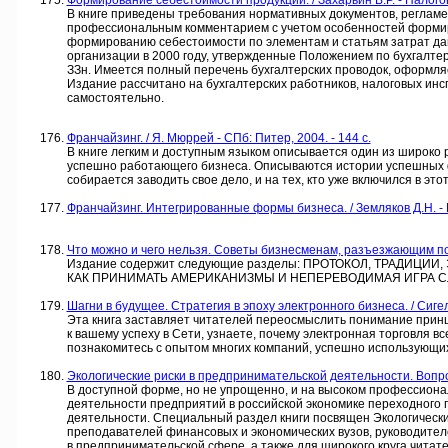
Формирование себестоимости продукции. / Захарьин В.Р. - Налого
В книге приведены требования нормативных документов, регла
профессиональным комментарием с учетом особенностей формиро
формированию себестоимости по элементам и статьям затрат да
организации в 2000 году, утвержденные Положением по бухгалтер
ЗЗн. Имеется полный перечень бухгалтерских проводок, оформляе
Издание рассчитано на бухгалтерских работников, налоговых инсп
самостоятельно.
Франчайзинг. / Я. Мюррей - СПб: Питер, 2004. - 144 с.
В книге легким и доступным языком описывается один из широко
успешно работающего бизнеса. Описываются истории успешных фр
собирается заводить свое дело, и на тех, кто уже включился в это
Франчайзинг. Интегрированные формы бизнеса. / Земляков Д.Н. -
Что можно и чего нельзя. Советы бизнесменам, разъезжающим по ми
Издание содержит следующие разделы: ПРОТОКОЛ, ТРАДИЦИ
КАК ПРИНИМАТЬ АМЕРИКАНИЗМЫ И НЕПЕРЕВОДИМАЯ ИГРА СЛ
Шагни в будущее. Стратегия в эпоху электронного бизнеса. / Сигел
Эта книга заставляет читателей переосмыслить понимание принци
к вашему успеху в Сети, узнаете, почему электронная торговля вс
познакомитесь с опытом многих компаний, успешно использующих
Экологические риски в предпринимательской деятельности. Вопрос
В доступной форме, но не упрощенно, и на высоком профессиона
деятельности предприятий в российской экономике переходного 
деятельности. Специальный раздел книги посвящен Экологическим
преподавателей финансовых и экономических вузов, руководител
в предпринимательской сфере, а также для широкого круга читат