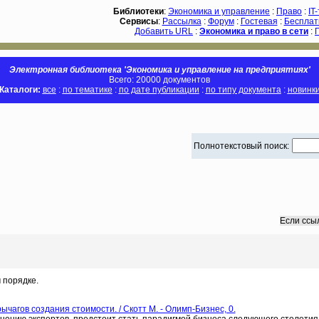
Библиотеки
:
Экономика и управление
:
Право
:
IT
Сервисы
:
Рассылка
:
Форум
:
Гостевая
:
Бесплат
Добавить URL
:
Экономика и право в сети
:
Электронная библиотека 'Экономика и управление на предприятиях'
Всего: 20000 документов
Каталоги:
все
:
по тематике
:
по дате публикации
:
по типу документа
:
новинк
Полнотекстовый поиск:
Если ссы
 порядке.
агов создания стоимости. / Скотт М. - Олимп-Бизнес, 0.