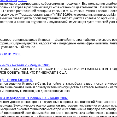
вый вестник, 1999.
ментирующих формирование себестоимости продукции. Все положения снабж
вания затрат в различных видах хозяйственной деятельности. Практическ
ны в свете разъяснений Минфина России и МНС России. Учтены особенности
скому учету "Расходы организации" (ПБУ 10/99), утвержденным приказом Ми
мых на счетах учета производственных затрат. Даются советы по организаци
екторов, а также на студентов и слушателей, изучающих бухгалтерский учет
 распространенных видов бизнеса — франчайзинг. Франчайзинг это своего ро
аншиз, преимущества, недостатки и подводные камни франчайзинга. Книга 
т увлекательный бизнес.
 ЮНИТИ, 2003.
ру. / Акстелл Р. - Медуза, 1996.
И, ЭТИКЕТ ЯЗЫК ЖЕСТОВ ПУТЕВОДИТЕЛЬ ПО ОБЫЧАЯМ РАЗНЫХ СТРАН ПОДА
ОВ СОВЕТЫ ТЕМ, КТО ПРИЕЗЖАЕТ В США.
 Д. - Олимп-Бизнес, 0.
пов ведения бизнеса в Сети. Вы поймете, как избежать шести стратегически
его лишь ложная цель и почему источник могущества в сетевом бизнесе - не т
 инициативу клиентов для достижения успеха.
ы методологии. / Олейник К.А. - Анкил, 2002.
льном уровне рассмотрены актуальные вопросы экологической безопасности 
периода. Экологические оценки даны как инструмент управления рисками пр
 оценкам рисков в финансовом секторе и их влиянию на мировую экономику в
ей предприятий всех форм собственности, практических работников в сфере 
елей, интересующихся проблемами страхования экологических рисков и их оце