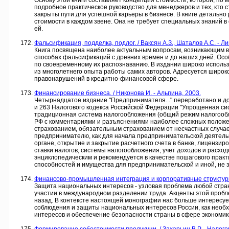
Основу этой книги составляет концепция стоимости, которой, по
подробное практическое руководство для менеджеров и тех, кто 
закрыты пути для успешной карьеры в бизнесе. В книге детальн
стоимости в каждом звене. Она не требует специальных знаний 
ей.
Фальсификация, подделка, подлог. / Ваксян А.З., Шаталов А.С. - Ли
Книга посвящена наиболее актуальным вопросам, возникающим в
способах фальсификаций с древних времен и до наших дней. Осо
по своевременному их распознаванию. В издании широко использ
из многолетнего опыта работы самих авторов. Адресуется широк
правонарушений в кредитно-финансовой сфере.
Финансирование бизнеса. / Никонова И. - Альпина, 2003.
Четырнадцатое издание "Предпринимателя..." переработано и д
и 263 Налогового кодекса Российской Федерации "Упрощенная си
традиционная система налогообложения (общий режим налогооблож
РФ с комментариями и разъяснениями наиболее сложных положен
страхованием, обязательным страхованием от несчастных случаев
предпринимателю, как для начала предпринимательской деятельно
органе, открытие и закрытие расчетного счета в банке, лицензи
ставки налогов, системы налогообложения, учет доходов и расход
энциклопедическим и рекомендуется в качестве пошагового прак
способностей и имущества для предпринимательской и иной, не 
Финансово-промышленная интеграция и корпоративные структуры. М
Защита национальных интересов - узловая проблема любой стран
участии в международном разделении труда. Акценты этой пробл
назад. В контексте настоящей монографии нас больше интересует
соблюдения и защиты национальных интересов России, как необ
интересов и обеспечение безопасности страны в сфере экономик