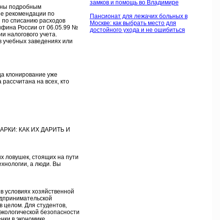
замков и помощь во Владимире
ены подробным
ие рекомендации по
Пансионат для лежачих больных в
 по списанию расходов
Москве: как выбрать место для
нфина России от 06.05.99 №
достойного ухода и не ошибиться
и налогового учета.
 в учебных заведениях или
да клонирование уже
рассчитана на всех, кто
РКИ: КАК ИХ ДАРИТЬ И
х ловушек, стоящих на пути
ехнологии, а люди. Вы
в условиях хозяйственной
едпринимательской
 целом. Для студентов,
экологической безопасности
нки в экономике.