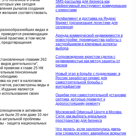
. Это полезное и очень
SMS-рассылка для бизнеса как
которых уже сегодня
эффективный инструмент коммуникации
явления рычагов создания
с клиентами
и желания соответствовать
Фулфилмент и доставка на Яндекс
Маркет (организация логистики для
селлеров)
 разнообразнейших видах и
, приводятся рекомендации
Аренда коммерческой недвижимости в
ой практики; в том числе
новостройке: преимущества работы с
я, предотвращения
застройщиком и ключевые аспекты
выбора
Сопровождение юристом сделок с
становленные главами 262
недвижимостью как метод защиты от
видов деятельности",
рисков
 привязке к главе 25 НК
ательным пенсионным
Новый этап в борьбе с подделками: в
необходимо
России заработал сервис для
ка на учет в налоговом
самостоятельной борьбы с
асчетов, рассмотрены виды и
контрафактом
. Издание является
е использование своих
Ошибки при самостоятельной установке
септика, которые приведут к
дорогостоящему ремонту
полноценном и активном
Московский Офисный Центр в Москва-
ые были 20 или даже 10 лет
Сити: как выбрать идеальное
ма актуальной проблемы
пространство для бизнеса
мы - защита национальных
Что делать, если захлопнулась дверь
или сломался ключ: аварийное вскрытие