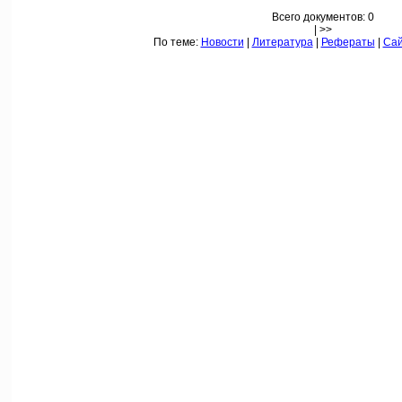
Всего документов: 0
| >>
По теме:
Новости
|
Литература
|
Рефераты
|
Са