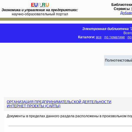
E
U
P
.
R
U
Библиотек
Сервисы
:
Экономика и управление на предприятиях:
Добав
научно-образовательный портал
Электронная библиотека 'Э
Всег
Каталоги:
все
:
по тематике
:
по
Полнотекстовый
ОРГАНИЗАЦИЯ ПРЕДПРИНИМАТЕЛЬСКОЙ ДЕЯТЕЛЬНОСТИ
ИНТЕРНЕТ ПРОЕКТЫ (САЙТЫ)
Документы в пределах данного раздела расположены в произвольном по