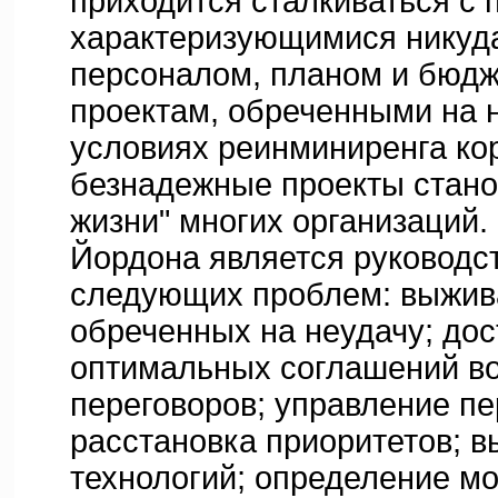
приходится сталкиваться с 
характеризующимися никуд
персоналом, планом и бюдже
проектам, обреченными на н
условиях реинминиренга ко
безнадежные проекты стано
жизни" многих организаций.
Йордона является руководс
следующих проблем: выжива
обреченных на неудачу; до
оптимальных соглашений в
переговоров; управление п
расстановка приоритетов; в
технологий; определение мо