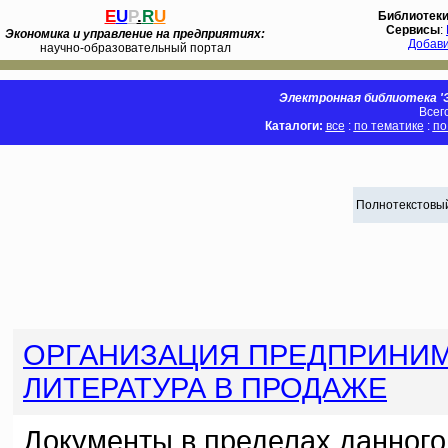
E
U
P
.
R
U
Библиотек
Сервисы
:
Экономика и управление на предприятиях:
Добав
научно-образовательный портал
Электронная библиотека 'Э
Всег
Каталоги:
все
:
по тематике
:
по
Полнотекстовый
ОРГАНИЗАЦИЯ ПРЕДПРИНИМ
ЛИТЕРАТУРА В ПРОДАЖЕ
Документы в пределах данного