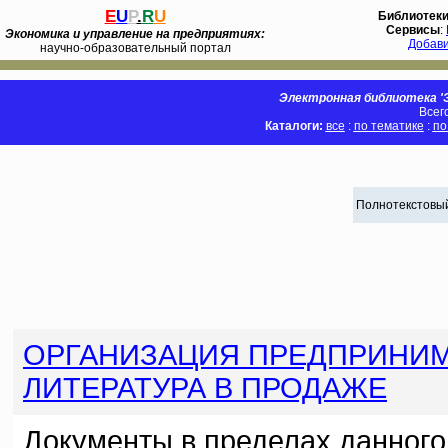
E
U
P
.
R
U
Библиотек
Сервисы
:
Экономика и управление на предприятиях:
Добав
научно-образовательный портал
Электронная библиотека 'Э
Всег
Каталоги:
все
:
по тематике
:
по
Полнотекстовый
ОРГАНИЗАЦИЯ ПРЕДПРИНИМ
ЛИТЕРАТУРА В ПРОДАЖЕ
Документы в пределах данного