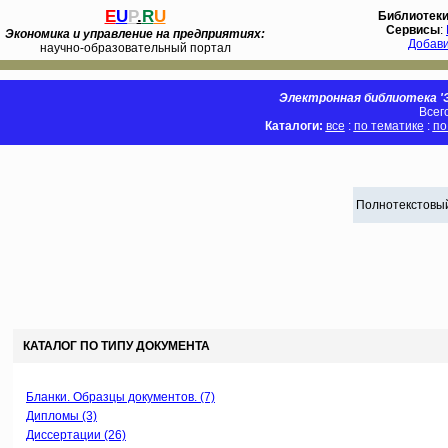
E
U
P
.
R
U
Библиотек
Сервисы
:
Экономика и управление на предприятиях:
Добав
научно-образовательный портал
Электронная библиотека 'Э
Всег
Каталоги:
все
:
по тематике
:
по
Полнотекстовый
КАТАЛОГ ПО ТИПУ ДОКУМЕНТА
Бланки. Образцы документов. (7)
Дипломы (3)
Диссертации (26)