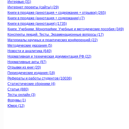
Интервью (31)
Интернет проекты (сайты) (29)
Книги в продаже (аннотация + содержание + отрывок) (265)
Книги в продаже (аннотация + содержание) (7)
Книги в продаже (аннотация) (1735)
Книги. Учебники. Монографии. Учебные и методические пособия (349)
Конспекты лекций. Тесты. Экзаменационные вопросы (17)
Материалы научных и практических конференций (22)
Методические указания (5)
Новости и аналитика (640)
Нормативная и техническая документация РФ (22)
Нормативные акты (97)
Отрывки из книг (20)
Периодические издания (18)
Рефераты и работы студентов (10036)
Статистические сборники (4)
Статьи (880)
Тесты онлайн (3)
Форумы (1)
Юмор (12)