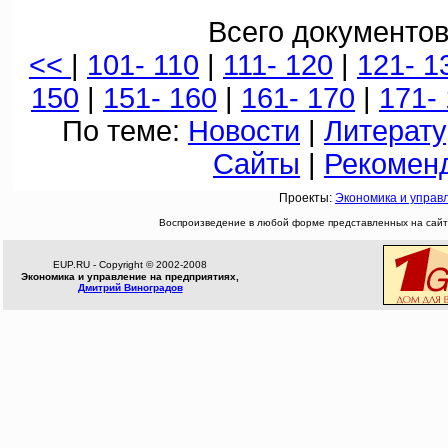
Всего документов
<<
|
101- 110
|
111- 120
|
121- 1
150
|
151- 160
|
161- 170
|
171-
По теме:
Новости
|
Литерату
Сайты
|
Рекомен
Проекты:
Экономика и управ
Воспроизведение в любой форме представленных на сайте
EUP.RU - Copyright © 2002-2008
Экономика и управление на предприятиях,
Дмитрий Виноградов