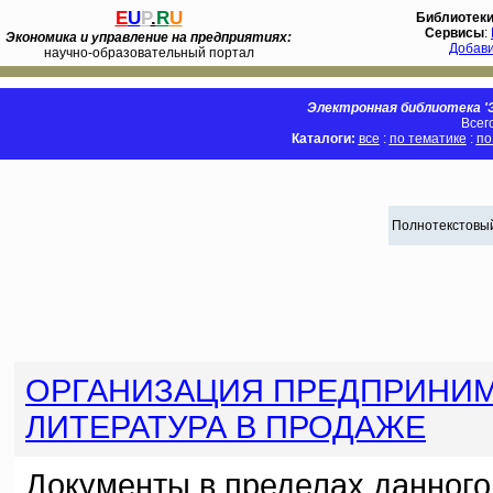
E
U
P
.
R
U
Библиотек
Сервисы
:
Экономика и управление на предприятиях:
Добав
научно-образовательный портал
Электронная библиотека 'Э
Всег
Каталоги:
все
:
по тематике
:
по
Полнотекстовый
ОРГАНИЗАЦИЯ ПРЕДПРИНИМ
ЛИТЕРАТУРА В ПРОДАЖЕ
Документы в пределах данного