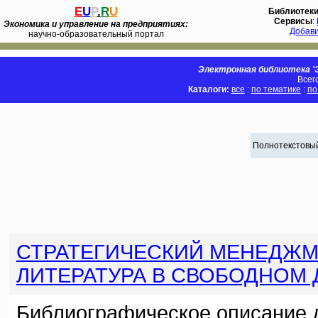
E
U
P
.
R
U
Библиотек
Сервисы
:
Экономика и управление на предприятиях:
Добав
научно-образовательный портал
Электронная библиотека 'Э
Всег
Каталоги:
все
:
по тематике
:
по
Полнотекстовый
СТРАТЕГИЧЕСКИЙ МЕНЕДЖ
ЛИТЕРАТУРА В СВОБОДНОМ
Библиографическое описание 