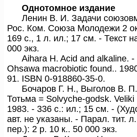
Однотомное издание
Ленин В. И. Задачи союзовмол
Рос. Ком. Союза Молодежи 2 окт.
169 с., 1 л. ил.; 17 см. - Текст н
000 экз.
Aihara H. Acid and alkaline. - 3d
Ohsawa macrobiotic found.. 1980. -X
91. ISBN 0-918860-35-0.
Бочаров Г. H., Выголов В. П.
Тотьма = Solvyche-godsk. Veliki 
1983. - 336 с.: ил.; 15 см. - (Ху
авт. не указаны. - Парал. тит. л.
пер.): 2 р. 10 к.. 50 000 экз.