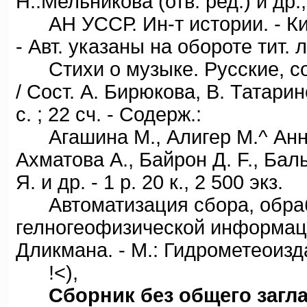
H..Мельникова (отв. ред.) и др.;
АН УССР. Ин-т истории. - Киев
- Авт. указаны на обороте тит. л. 
Стихи о музыке. Русские, со
/ Сост. А. Бирюкова, В. Татарин
с. ; 22 сч. - Содерж.:
Агашина М., Алигер М.^ Аннен
Ахматова А., Байрон Д. F., Бал
Я. и др. - 1 р. 20 к., 2 500 экз.
Автоматизация сбора, обраб
гелногеофизической информации
Дликмана. - М.: Гидрометеоизда
!<),
Сборник без общего загл