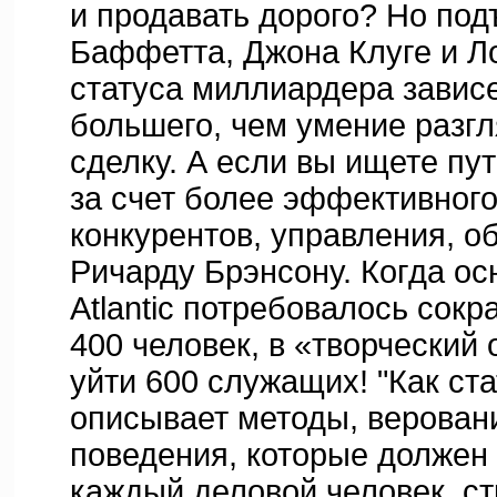
и продавать дорого? Но по
Баффетта, Джона Клуге и Л
статуса миллиардера зависе
большего, чем умение разг
сделку. А если вы ищете пу
за счет более эффективного
конкурентов, управления, о
Ричарду Брэнсону. Когда ос
Atlantic потребовалось сокр
400 человек, в «творческий
уйти 600 служащих! "Как ст
описывает методы, верован
поведения, которые должен 
каждый деловой человек, с