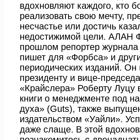
вдохновляют каждого, кто б
реализовать свою мечту, пр
несчастье или достичь каза
недостижимой цели. АЛАН 
прошлом репортер журнала 
пишет для «Форбса» и друг
периодических изданий. Он
президенту и вице-председ
«Крайслера» Роберту Луцу 
книги о менеджменте под н
духа» (Guts), также выпуще
издательством «Уайли». Усп
даже слаще. В этой вдохно
познакомитесь с двенадцат