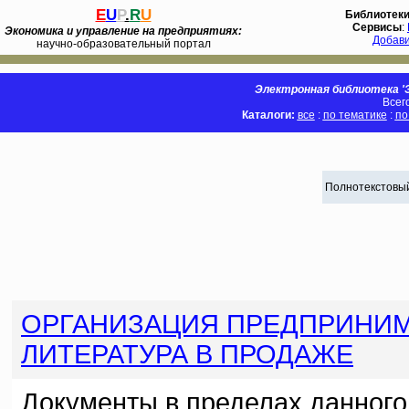
E
U
P
.
R
U
Библиотек
Сервисы
:
Экономика и управление на предприятиях:
Добав
научно-образовательный портал
Электронная библиотека 'Э
Всег
Каталоги:
все
:
по тематике
:
по
Полнотекстовый
ОРГАНИЗАЦИЯ ПРЕДПРИНИМ
ЛИТЕРАТУРА В ПРОДАЖЕ
Документы в пределах данного