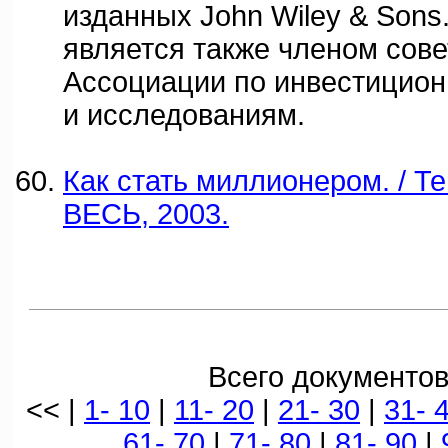
изданных John Wiley & Sons
является также членом сове
Ассоциации по инвестицио
и исследованиям.
Как стать миллионером. / Те
ВЕСЬ, 2003.
Всего документов
<< |
1- 10
|
11- 20
|
21- 30
|
31- 
61- 70
|
71- 80
|
81- 90
|