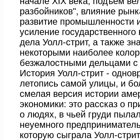
начале XIX века, подъем ве
разбойников", влияние рынк
развитие промышленности 
усиление государственного
дела Уолл-стрит, а также зн
некоторыми наиболее коло
безжалостными дельцами с 
История Уолл-стрит - однов
летопись самой улицы, и б
смелая версия истории аме
экономики: это рассказ о п
о людях, в чьей груди пыла
неуемного предпринимательс
которую сыграла Уолл-стри