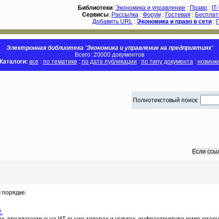
Библиотеки
:
Экономика и управление
:
Право
:
IT
Сервисы
:
Рассылка
:
Форум
:
Гостевая
:
Бесплат
Добавить URL
:
Экономика и право в сети
:
Электронная библиотека 'Экономика и управление на предприятиях'
Всего: 20000 документов
Каталоги:
все
:
по тематике
:
по дате публикации
:
по типу документа
:
новинк
Полнотекстовый поиск:
Если ссы
 порядке.
.