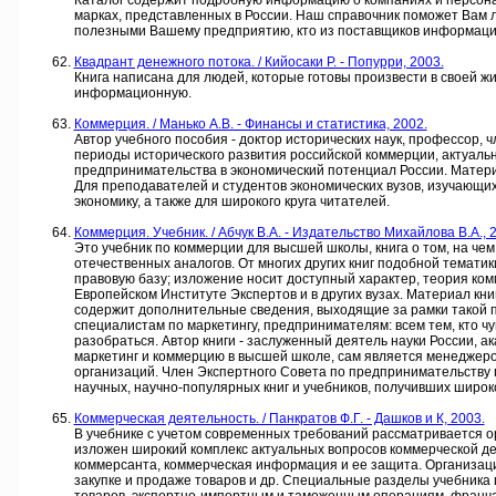
Каталог содержит подробную информацию о компаниях и персонах
марках, представленных в России. Наш справочник поможет Вам лу
полезными Вашему предприятию, кто из поставщиков информацион
Квадрант денежного потока. / Кийосаки Р. - Попурри, 2003.
Книга написана для людей, которые готовы произвести в своей 
информационную.
Коммерция. / Манько А.В. - Финансы и статистика, 2002.
Автор учебного пособия - доктор исторических наук, профессор, ч
периоды исторического развития российской коммерции, актуаль
предпринимательства в экономический потенциал России. Матери
Для преподавателей и студентов экономических вузов, изучающ
экономику, а также для широкого круга читателей.
Коммерция. Учебник. / Абчук В.А. - Издательство Михайлова В.А., 
Это учебник по коммерции для высшей школы, книга о том, на че
отечественных аналогов. От многих других книг подобной темати
правовую базу; изложение носит доступный характер, теория ком
Европейском Институте Экспертов и в других вузах. Материал кни
содержит дополнительные сведения, выходящие за рамки такой 
специалистам по маркетингу, предпринимателям: всем тем, кто чу
разобраться. Автор книги - заслуженный деятель науки России,
маркетинг и коммерцию в высшей школе, сам является менеджер
организаций. Член Экспертного Совета по предпринимательству п
научных, научно-популярных книг и учебников, получивших широк
Коммерческая деятельность. / Панкратов Ф.Г. - Дашков и К, 2003.
В учебнике с учетом современных требований рассматривается о
изложен широкий комплекс актуальных вопросов коммерческой дея
коммерсанта, коммерческая информация и ее защита. Организаци
закупке и продаже товаров и др. Специальные разделы учебник