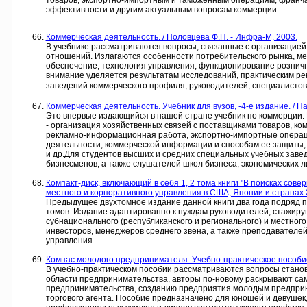
товаров, экспортно-импортным и таможенным операциям, франчай
эффективности и другим актуальным вопросам коммерции.
Коммерческая деятельность. / Половцева Ф.П. - Инфра-М, 2003.
В учебнике рассматриваются вопросы, связанные с организацие
отношений. Излагаются особенности потребительского рынка, м
обеспечение, технология управления, функционирование рознично
внимание уделяется результатам исследований, практическим ре
заведений коммерческого профиля, руководителей, специалистов
Коммерческая деятельность. Учебник для вузов, -4-е издание. / Пан
Это впервые издающийся в нашей стране учебник по коммерции. 
- организация хозяйственных связей с поставщиками товаров, ко
рекламно-информационная работа, экспортно-импортные операц
деятельности, коммерческой информации и способам ее защиты, 
и др.Для студентов высших и средних специальных учебных заве
бизнесменов, а также слушателей школ бизнеса, экономических л
Компакт-диск, включающий в себя 1, 2 тома книги "В поисках сов
местного и корпоративного управления в США, Японии и странах З
Предыдущее двухтомное издание данной книги два года подряд п
томов. Издание адаптированно к нуждам руководителей, стажир
субнационального (республиканского и регионального) и местног
инвесторов, менеджеров среднего звена, а также преподавателе
управления.
Компас молодого предпринимателя. Учебно-практическое пособие. /
В учебно-практическом пособии рассматриваются вопросы стано
области предпринимательства, авторы по-новому раскрывают с
предпринимательства, созданию предприятия молодым предприн
торгового агента. Пособие предназначено для юношей и девушек