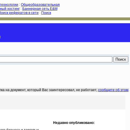
-технологии
:
Общеобразовательная
ный хостинг
:
Баннерная сеть E&M
Поиск рефератов в сети
:
Поиск
и
лка на документ, который Вас заинтересовал, не работает,
сообщите об этом
.
Недавно опубликовано: