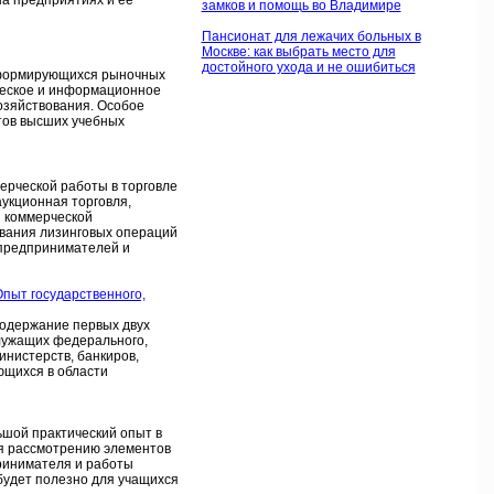
на предприятиях и ее
замков и помощь во Владимире
Пансионат для лежачих больных в
Москве: как выбрать место для
достойного ухода и не ошибиться
х формирующихся рыночных
ческое и информационное
хозяйствования. Особое
тов высших учебных
ерческой работы в торговле
аукционная торговля,
 коммерческой
ования лизинговых операций
 предпринимателей и
Опыт государственного,
содержание первых двух
лужащих федерального,
инистерств, банкиров,
ющихся в области
шой практический опыт в
я рассмотрению элементов
ринимателя и работы
будет полезно для учащихся