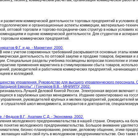
зингу, лизингу, коммерческим расчетам, организации коммерческой работы 
й и развитием коммерческой деятельности торговых предприятий в условия
етодологические и организационные аспекты коммерции, материально-техни
й, оптовой торговли и торгово-посредниче-ских структур в новых условиях 
комендациям и оценке коммерческой деятельности. Для студентов и аспиран
 торговыхи коммерческих предприятий.
кратов Ф.Г. и др. - Маркетинг, 2000.
В нем с учетом современных требований раскрываются основные этапы комм
ммерческая деятельность по оптовой закупке и продаже товаров, биржевая и 
ии. Специальные разделы учебника посвящены вопросам психологии и этики
практике применения маркетинга в стимулировании сбыта товаров, использ
дений, руководителей и работников коммерческих предприятий, начинающих
ицеев и колледжей.
ершенства управления. Руководство для высшего управленческого персонала. 
ападной Европы". / Гончаров В.В. - МНИИПУ, 2002.
ризнавалось Лучшей Деловой Книгой России. Электронная версия включает 
ующихся в зарубежных школах менеджмента. Издание ориентировано на госс
о управления, руководителей крупных и мелких предприятий, руководителей м
й и слушателей школ менеджмента, аспирантов и докторантов, специализиру
 Федцов В.Г., Ахапкин С.Д. - Экономика, 2002.
вления молодежного предпринимательства в нашей стране. Опираясь на боль
амо понятие молодежного предпринимательства. Большое внимание уделяетс
имателем, бизнес-планированию, рекламе, деловому общению, этике предп
, желающих найти свой путь в молодежном предпринимательстве. Оно также 