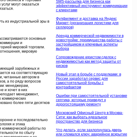
ого бизнеса и торговых
SMS-рассылка для бизнеса как
услуг могут оказаться
эффективный инструмент коммуникации
язаться.
с клиентами
Фулфилмент и доставка на Яндекс
ть из индустриальной эры в
Маркет (организация логистики для
селлеров)
Аренда коммерческой недвижимости в
 рассматриваются основные
новостройке: преимущества работы с
 коммерции и
застройщиком и ключевые аспекты
торией мировой торговли.
выбора
 отношения, мировую
Сопровождение юристом сделок с
недвижимостью как метод защиты от
рисков
 имеющий зарубежных и
ирается на соответствующую
Новый этап в борьбе с подделками: в
и, читанные автором в
России заработал сервис для
ов, а по ряду вопросов
самостоятельной борьбы с
ам: менеджерам,
контрафактом
е и хочет в них
преподает менеджмент,
Ошибки при самостоятельной установке
х коммерческих
септика, которые приведут к
иковано более пяти десятков
дорогостоящему ремонту
Московский Офисный Центр в Москва-
Сити: как выбрать идеальное
торонне и последовательно
пространство для бизнеса
ология и этика
я коммерческой работы по
Что делать, если захлопнулась дверь
тельности по сбыту
или сломался ключ: аварийное вскрытие