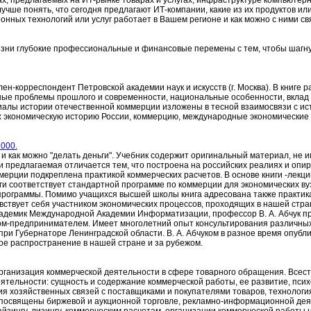
, предлагаемых на ИТ-рынке товарах и услугах, инфраструктуре компьютерн
чше понять, что сегодня предлагают ИТ-компании, какие из их продуктов или 
ных технологий или услуг работает в Вашем регионе и как можно с ними св
жизни глубокие профессиональные и финансовые перемены с тем, чтобы шагну
лен-корреспондент Петровской академии наук и искусств (г. Москва). В книге
ные проблемы прошлого и современности, национальные особенности, вклад
алы истории отечественной коммерции изложены в тесной взаимосвязи с ис
их экономическую историю России, коммерцию, международные экономические
2000.
м и как можно "делать деньги". Учебник содержит оригинальный материал, не
ки предлагаемая отличается тем, что построена на российских реалиях и оп
мерции подкреплена практикой коммерческих расчетов. В основе книги -лекци
ги соответствует стандартной программе по коммерции для экономических вуз
программы. Помимо учащихся высшей школы книга адресована также практик
вствует себя участником экономических процессов, проходящих в нашей стран
 академик Международной Академии Информатизации, профессор В. А. Абчук 
ом-предпринимателем. Имеет многолетний опыт консультирования различны
ри Губернаторе Ленинградской области. В. А. Абчуком в разное время опубл
ое распространение в нашей стране и за рубежом.
рганизация коммерческой деятельности в сфере товарного обращения. Всес
тельности: сущность и содержание коммерческой работы, ее развитие, псих
я хозяйственных связей с поставщиками и покупателями товаров, технологи
а посвящены биржевой и аукционной торговле, рекламно-информационной дея