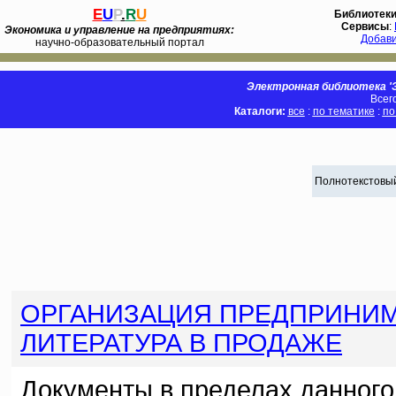
E
U
P
.
R
U
Библиотек
Сервисы
:
Экономика и управление на предприятиях:
Добав
научно-образовательный портал
Электронная библиотека 'Э
Всег
Каталоги:
все
:
по тематике
:
по
Полнотекстовый
ОРГАНИЗАЦИЯ ПРЕДПРИНИМ
ЛИТЕРАТУРА В ПРОДАЖЕ
Документы в пределах данного