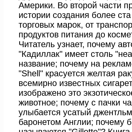
Америки. Во второй части 
истории создания более ста
торговых марок, от транспо
продуктов питания до космет
Читатель узнает, почему ав
"Кадиллак" имеет столь "не
название; почему на реклам
"Shell" красуется желтая ра
всемирно известных сигарет
изображено это экзотическ
животное; почему с пачки ча
улыбается усатый джентль
баронетом Англии; почему 
называются "Gillette"? Книга