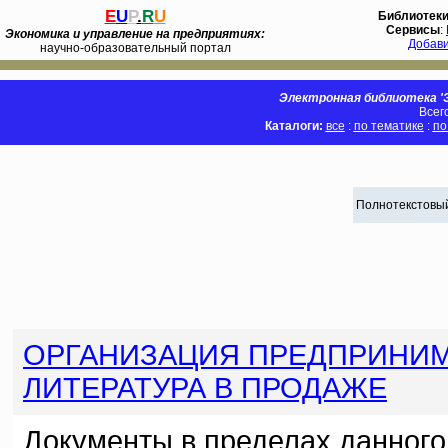
E
U
P
.
R
U
Библиотек
Сервисы
:
Экономика и управление на предприятиях:
Добав
научно-образовательный портал
Электронная библиотека 'Э
Всег
Каталоги:
все
:
по тематике
:
по
Полнотекстовый
ОРГАНИЗАЦИЯ ПРЕДПРИНИМ
ЛИТЕРАТУРА В ПРОДАЖЕ
Документы в пределах данного