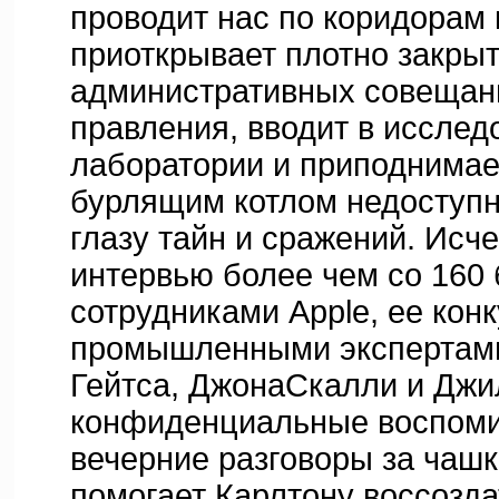
проводит нас по коридорам 
приоткрывает плотно закры
административных совещан
правления, вводит в исслед
лаборатории и приподнимае
бурлящим котлом недоступ
глазу тайн и сражений. Ис
интервью более чем со 160
сотрудниками Apple, ее кон
промышленными экспертами
Гейтса, ДжонаСкалли и Джи
конфиденциальные воспоми
вечерние разговоры за чашк
помогает Карлтону воссозд