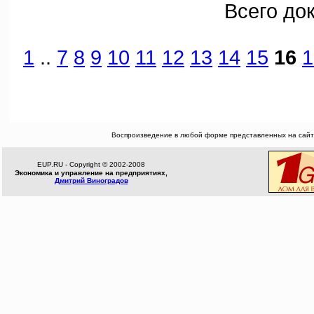
Всего до
1
..
7
8
9
10
11
12
13
14
15
16
1
Воспроизведение в любой форме представленных на сайте
EUP.RU - Copyright © 2002-2008
Экономика и управление на предприятиях,
Дмитрий Виноградов