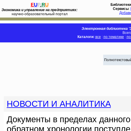
E
U
P
.
R
U
Библиотек
Сервисы
:
Экономика и управление на предприятиях:
Добав
научно-образовательный портал
Электронная библиотека 'Э
Всег
Каталоги:
все
:
по тематике
:
по
Полнотекстовый
НОВОСТИ И АНАЛИТИКА
Документы в пределах данного
обратном хронологии поступле