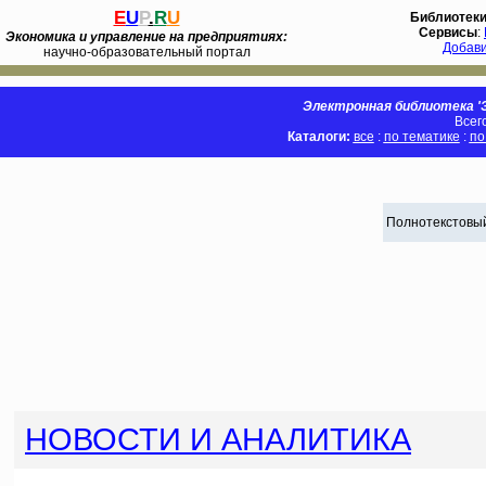
E
U
P
.
R
U
Библиотек
Сервисы
:
Экономика и управление на предприятиях:
Добав
научно-образовательный портал
Электронная библиотека 'Э
Всег
Каталоги:
все
:
по тематике
:
по
Полнотекстовый
НОВОСТИ И АНАЛИТИКА