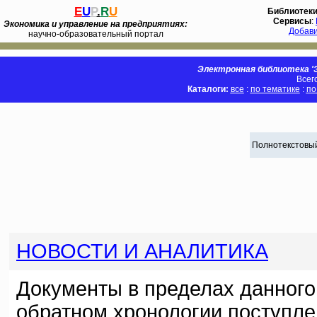
E
U
P
.
R
U
Библиотек
Сервисы
:
Экономика и управление на предприятиях:
Добав
научно-образовательный портал
Электронная библиотека 'Э
Всег
Каталоги:
все
:
по тематике
:
по
Полнотекстовый
НОВОСТИ И АНАЛИТИКА
Документы в пределах данного
обратном хронологии поступле