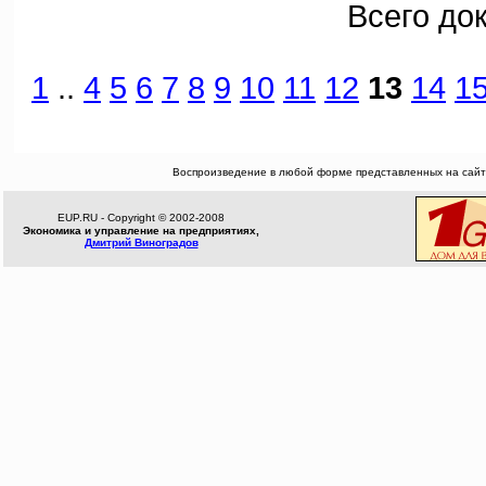
Всего до
1
..
4
5
6
7
8
9
10
11
12
13
14
1
Воспроизведение в любой форме представленных на сайте
EUP.RU - Copyright © 2002-2008
Экономика и управление на предприятиях,
Дмитрий Виноградов