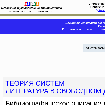
E
U
P
.
R
U
Библиотек
Сервисы
:
Экономика и управление на предприятиях:
Добав
научно-образовательный портал
Электронная библиотека 'Э
Всег
Каталоги:
все
:
по тематике
:
по
Полнотекстовый
ТЕОРИЯ СИСТЕМ
ЛИТЕРАТУРА В СВОБОДНОМ
Библиографическое описание 