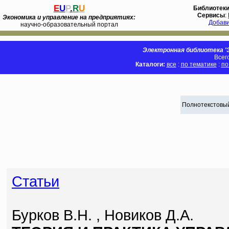
E
U
P
.
R
U
Библиотек
Сервисы
:
Экономика и управление на предприятиях:
Добав
научно-образовательный портал
Электронная библиотека 'Э
Всег
Каталоги:
все
:
по тематике
:
по
Полнотекстовый
Статьи
Бурков В.Н. , Новиков Д.А.