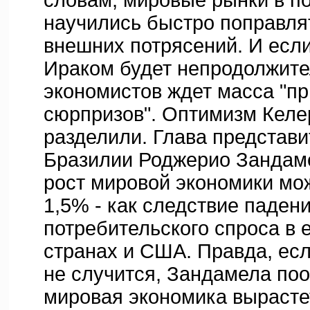
словам, мировые рынки в п
научились быстро поправля
внешних потрясений. И если
Ираком будет непродолжит
экономистов ждет масса "п
сюрпризов". Оптимизм Келер
разделили. Глава представ
Бразилии Роджерио Зандаме
рост мировой экономики мож
1,5% - как следствие паден
потребительского спроса в 
странах и США. Правда, ес
не случится, Зандамела по
мировая экономика вырастет