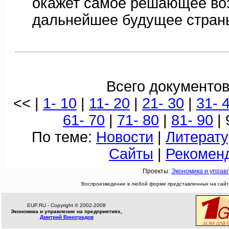
окажет самое решающее во
дальнейшее будущее стран
Всего документов
<< |
1- 10
|
11- 20
|
21- 30
|
31- 
61- 70
|
71- 80
|
81- 90
| 
По теме:
Новости
|
Литерату
Сайты
|
Рекомен
Проекты:
Экономика и управ
Воспроизведение в любой форме представленных на сайте
EUP.RU - Copyright © 2002-2008
Экономика и управление на предприятиях,
Дмитрий Виноградов