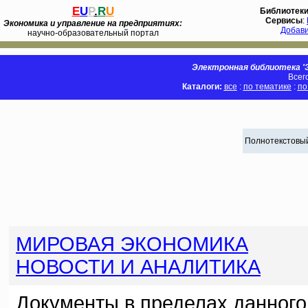
E
U
P
.
R
U
Библиотек
Сервисы
:
Экономика и управление на предприятиях:
Добав
научно-образовательный портал
Электронная библиотека 'Э
Всег
Каталоги:
все
:
по тематике
:
по
Полнотекстовый
МИРОВАЯ ЭКОНОМИКА
НОВОСТИ И АНАЛИТИКА
Документы в пределах данного