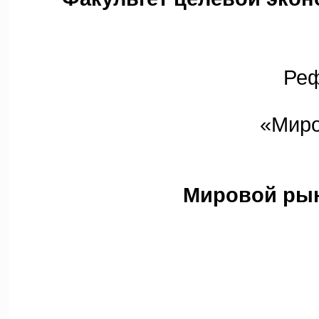
Рефер
«Мирова
н
Мировой рын