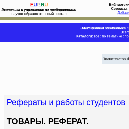
E
U
P
.
R
U
Библиотек
Сервисы
:
Экономика и управление на предприятиях:
Добав
научно-образовательный портал
Электронная библиотека 'Э
Всег
Каталоги:
все
:
по тематике
:
по
Полнотекстовый
Рефераты и работы студентов
ТОВАРЫ. РЕФЕРАТ.