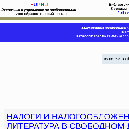
E
U
P
.
R
U
Библиотек
Сервисы
:
Экономика и управление на предприятиях:
Добав
научно-образовательный портал
Электронная библиотека 'Э
Всег
Каталоги:
все
:
по тематике
:
по
Полнотекстовый
НАЛОГИ И НАЛОГООБЛОЖЕ
ЛИТЕРАТУРА В СВОБОДНОМ