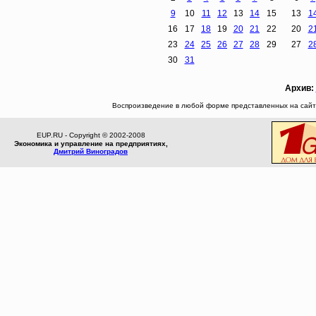
9
10
11
12
13
14
15
13
1
16
17
18
19
20
21
22
20
2
23
24
25
26
27
28
29
27
2
30
31
Архив:
Воспроизведение в любой форме представленных на сайте
EUP.RU - Copyright © 2002-2008
Экономика и управление на предприятиях,
Дмитрий Виноградов