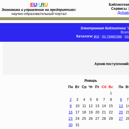
E
U
P
.
R
U
Библиотек
Сервисы
:
Экономика и управление на предприятиях:
Добав
научно-образовательный портал
Электронная библиотека 'Э
Всег
Каталоги:
все
:
по тематике
:
по
Архив поступлений: 
Январь
Пн
Вт
Ср
Чт
Пт
Сб
Вс
Пн
В
1
2
3
4
5
6
7
8
6
7
9
10
11
12
13
14
15
13
1
16
17
18
19
20
21
22
20
2
23
24
25
26
27
28
29
27
2
30
31