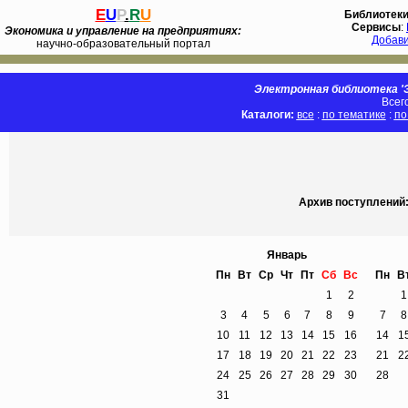
E
U
P
.
R
U
Библиотек
Сервисы
:
Экономика и управление на предприятиях:
Добав
научно-образовательный портал
Электронная библиотека 'Э
Всег
Каталоги:
все
:
по тематике
:
по
Архив поступлений: 
Январь
Пн
Вт
Ср
Чт
Пт
Сб
Вс
Пн
В
1
2
1
3
4
5
6
7
8
9
7
8
10
11
12
13
14
15
16
14
1
17
18
19
20
21
22
23
21
2
24
25
26
27
28
29
30
28
31