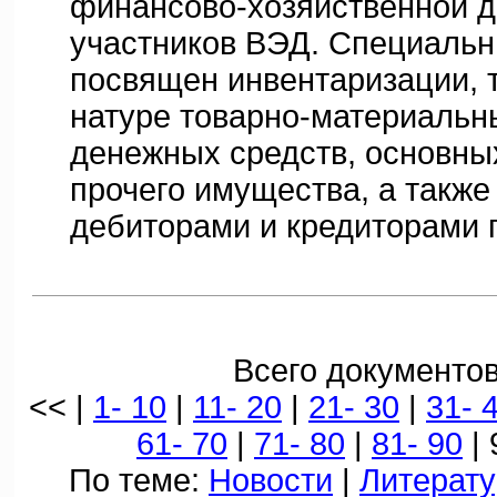
финансово-хозяйственной д
участников ВЭД. Специальн
посвящен инвентаризации, т.
натуре товарно-материальн
денежных средств, основны
прочего имущества, а также
дебиторами и кредиторами 
Всего документов
<< |
1- 10
|
11- 20
|
21- 30
|
31- 
61- 70
|
71- 80
|
81- 90
| 
По теме:
Новости
|
Литерату