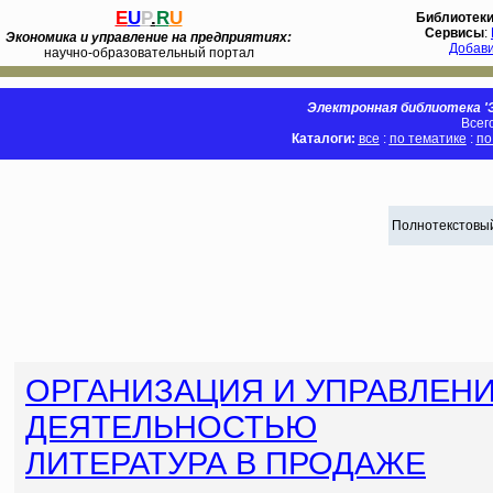
E
U
P
.
R
U
Библиотек
Сервисы
:
Экономика и управление на предприятиях:
Добав
научно-образовательный портал
Электронная библиотека 'Э
Всег
Каталоги:
все
:
по тематике
:
по
Полнотекстовый
ОРГАНИЗАЦИЯ И УПРАВЛЕ
ДЕЯТЕЛЬНОСТЬЮ
ЛИТЕРАТУРА В ПРОДАЖЕ