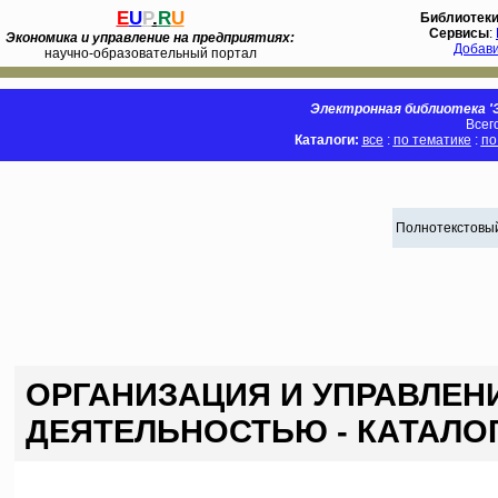
E
U
P
.
R
U
Библиотек
Сервисы
:
Экономика и управление на предприятиях:
Добав
научно-образовательный портал
Электронная библиотека 'Э
Всег
Каталоги:
все
:
по тематике
:
по
Полнотекстовый
ОРГАНИЗАЦИЯ И УПРАВЛЕ
ДЕЯТЕЛЬНОСТЬЮ - КАТАЛО