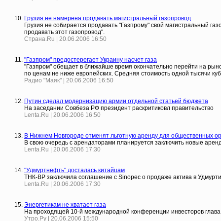
Грузия не намерена продавать магистральный газопровод
Грузия не собирается продавать "Газпрому" свой магистральный газ
продавать этот газопровод".
Страна.Ru | 20.06.2006 16:50
"Газпром" предостерегает Украину насчет газа
"Газпром" обещает в ближайше время окончательно перейти на рыноч
по ценам не ниже европейских. Средняя стоимость одной тысячи ку
Радио "Маяк" | 20.06.2006 16:50
Путин сделал модернизацию армии отдельной статьей бюджета
На заседании Совбеза РФ президент раскритиковл правительство
Lenta.Ru | 20.06.2006 16:50
В Нижнем Новгороде отменят льготную аренду для общественных о
В свою очередь с арендаторами планируется заключить новые арен
Lenta.Ru | 20.06.2006 17:30
"Удмуртнефть" досталась китайцам
ТНК-ВР заключила соглашение с Sinopec о продаже актива в Удмурт
Lenta.Ru | 20.06.2006 17:30
Энергетикам не хватает газа
На проходящей 10-й международной конференции инвесторов глава Р
Утро.Ру | 20.06.2006 15:50