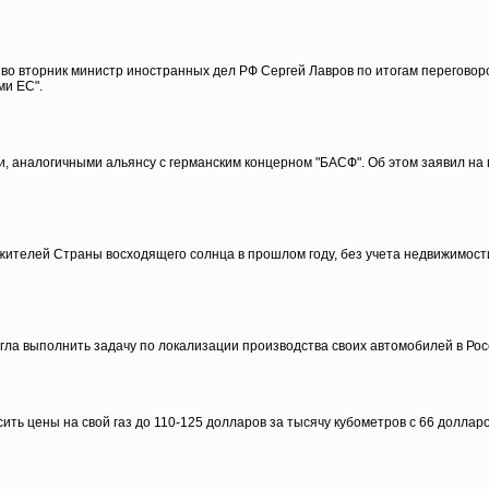
л во вторник министр иностранных дел РФ Сергей Лавров по итогам переговор
ми ЕС".
и, аналогичными альянсу с германским концерном "БАСФ". Об этом заявил н
 жителей Страны восходящего солнца в прошлом году, без учета недвижимос
огла выполнить задачу по локализации производства своих автомобилей в Росс
ить цены на свой газ до 110-125 долларов за тысячу кубометров с 66 долларо