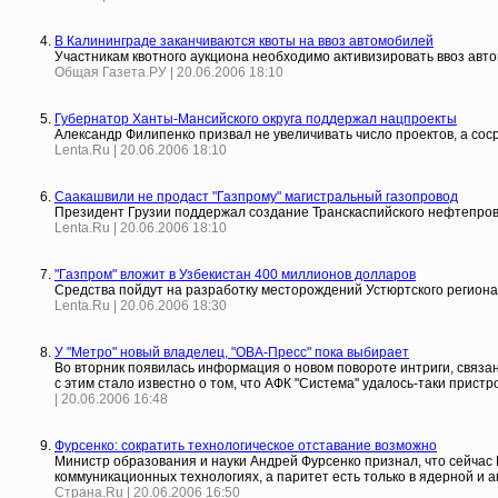
В Калининграде заканчиваются квоты на ввоз автомобилей
Участникам квотного аукциона необходимо активизировать ввоз автом
Общая Газета.РУ | 20.06.2006 18:10
Губернатор Ханты-Мансийского округа поддержал нацпроекты
Александр Филипенко призвал не увеличивать число проектов, а со
Lenta.Ru | 20.06.2006 18:10
Саакашвили не продаст "Газпрому" магистральный газопровод
Президент Грузии поддержал создание Транскаспийского нефтепро
Lenta.Ru | 20.06.2006 18:10
"Газпром" вложит в Узбекистан 400 миллионов долларов
Средства пойдут на разработку месторождений Устюртского региона
Lenta.Ru | 20.06.2006 18:30
У "Метро" новый владелец, "ОВА-Пресс" пока выбирает
Во вторник появилась информация о новом повороте интриги, связа
с этим стало известно о том, что АФК "Система" удалось-таки прист
| 20.06.2006 16:48
Фурсенко: сократить технологическое отставание возможно
Министр образования и науки Андрей Фурсенко признал, что сейчас 
коммуникационных технологиях, а паритет есть только в ядерной и 
Страна.Ru | 20.06.2006 16:50