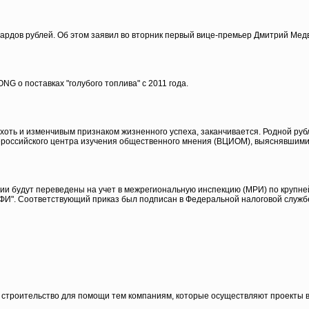
ардов рублей. Об этом заявил во вторник первый вице-премьер Дмитрий Мед
G о поставках "голубого топлива" с 2011 года.
 хоть и изменчивым признаком жизненного успеха, заканчивается. Родной ру
ероссийского центра изучения общественного мнения (ВЦИОМ), выяснявшими
и будут переведены на учет в межрегиональную инспекцию (МРИ) по крупне
ФИ". Соответствующий приказ был подписан в Федеральной налоговой службе
строительство для помощи тем компаниям, которые осуществляют проекты в 