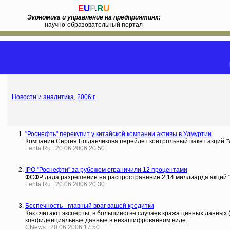
E
U
P
.
R
U
Экономика и управление на предприятиях:
научно-образовательный портал
Новости и аналитика, 2006 г.
"Роснефть" перекупит у китайской компании активы в Удмуртии
Компании Сергея Богданчикова перейдет контрольный пакет акций 
Lenta.Ru | 20.06.2006 20:50
IPO "Роснефти" за рубежом ограничили 12 процентами
ФСФР дала разрешение на распространение 2,14 миллиарда акций 
Lenta.Ru | 20.06.2006 20:30
Беспечность - главный враг вашей кредитки
Как считают эксперты, в большинстве случаев кража ценных данных (
конфиденциальные данные в незашифрованном виде.
CNews | 20.06.2006 17:50