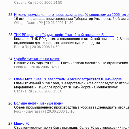
Страна.Ru | 20.06.2006 14:50
Индекс промышленного производства под Ульяновском за 2006 год с
19 июня на аппаратном совещании Губернатор Ульяновской области
Общая Газета.РУ | 20.06.2006 14:50
ТНК-BP продает "Удмуртнефть" китайской компании Sinopec
Компания ТНК-ВР достигла соглашения с китайской компанией Sino
подписания детального соглашения купли-продажи.
Вести.Ru | 20.06.2006 14:50
Чубайс сменит газ на мазут
В июне 2006 года РАО "ЕЭС России" ввела масштабные ограничения 
Lenta.Ru | 20.06.2006 14:50
Главы Mittal Steel, "Северсталь" и Arcelor встретятся в Нью-Йорке
Главы компаний Mittal Steel, "Северсталь" и Arcelor проведут во в
Мордашова и Ги Долле пройдет "в Нью- Йорке на коллоквиуме".
Страна.Ru | 20.06.2006 15:10
Больше нефти, меньше водки
Объем промышленного производства в России за двенадцать месяцев (
Российская газета | 20.06.2006 15:10
Минус 70
Стратегическими могут быть признаны более 70 месторождений пол