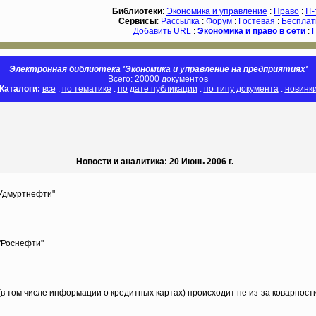
Библиотеки
:
Экономика и управление
:
Право
:
IT
Сервисы
:
Рассылка
:
Форум
:
Гостевая
:
Бесплат
Добавить URL
:
Экономика и право в сети
:
Электронная библиотека 'Экономика и управление на предприятиях'
Всего: 20000 документов
Каталоги:
все
:
по тематике
:
по дате публикации
:
по типу документа
:
новинк
Новости и аналитика: 20 Июнь 2006 г.
"Удмуртнефти"
"Роснефти"
в том числе информации о кредитных картах) происходит не из-за коварности