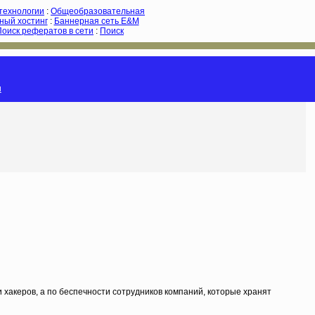
-технологии
:
Общеобразовательная
ный хостинг
:
Баннерная сеть E&M
Поиск рефератов в сети
:
Поиск
и
 хакеров, а по беспечности сотрудников компаний, которые хранят