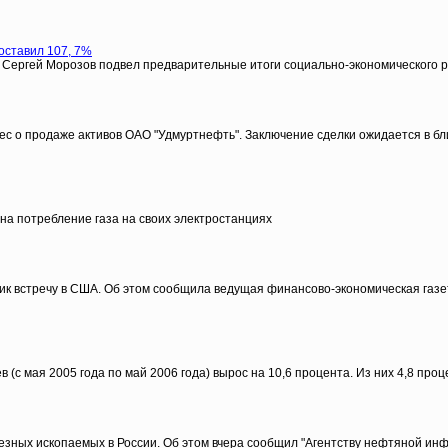
оставил 107, 7%
 Сергей Морозов подвел предварительные итоги социально-экономического р
pec о продаже активов ОАО "Удмуртнефть". Заключение сделки ожидается в 
на потребление газа на своих электростанциях
торник встречу в США. Об этом сообщила ведущая финансово-экономическая га
с мая 2005 года по май 2006 года) вырос на 10,6 процента. Из них 4,8 проце
езных ископаемых в России. Об этом вчера сообщил "Агентству нефтяной ин