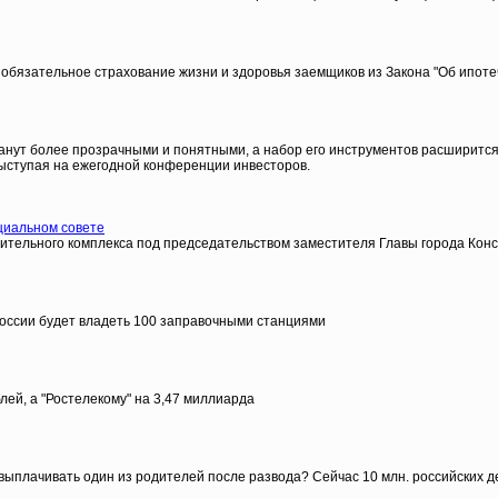
обязательное страхование жизни и здоровья заемщиков из Закона "Об ипоте
ут более прозрачными и понятными, а набор его инструментов расширится. О
ыступая на ежегодной конференции инвесторов.
ециальном совете
оительного комплекса под председательством заместителя Главы города Кон
России будет владеть 100 заправочными станциями
ей, а "Ростелекому" на 3,47 миллиарда
 выплачивать один из родителей после развода? Сейчас 10 млн. российских д