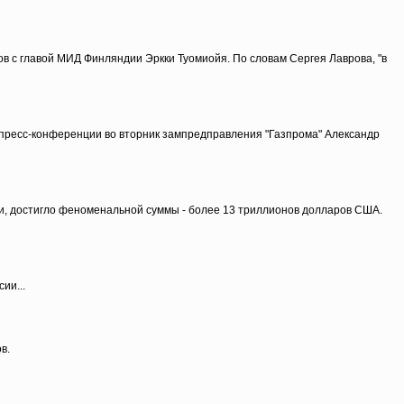
ов с главой МИД Финляндии Эркки Туомиойя. По словам Сергея Лаврова, "в
а пресс-конференции во вторник зампредправления "Газпрома" Александр
ти, достигло феноменальной суммы - более 13 триллионов долларов США.
ии...
в.