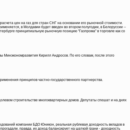
асчета цен на газ для стран СНГ на основании его рыночной стоимости.
именяется, в Молдавии будет введен во втором полугодии, в Белоруссии --
тербурге принципиальную рыночную позицию "Газпрома" в торговле как со
ы Минэкономразвития Кирилл Андросов. По его словам, после этого
применения принципов частно-государственного партнерства.
 долевом строительстве многоквартирных домов. Депутаты спешат и на днях
едований компании БДО Юникон, реальная рублевая доходность вкладов в
рогадали, правда, их доход балансирует на шаткой грани - доходность