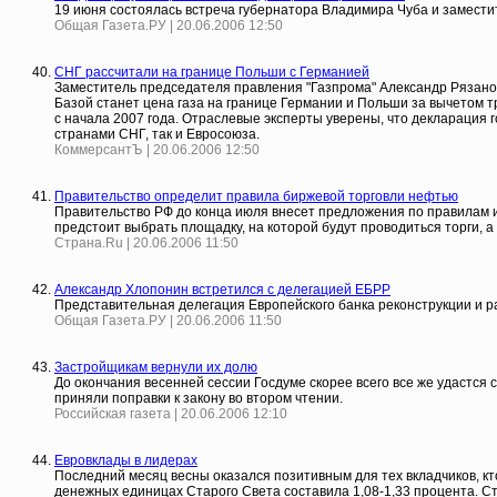
19 июня состоялась встреча губернатора Владимира Чуба и замест
Общая Газета.РУ | 20.06.2006 12:50
СНГ рассчитали на границе Польши с Германией
Заместитель председателя правления "Газпрома" Александр Рязанов
Базой станет цена газа на границе Германии и Польши за вычетом тр
с начала 2007 года. Отраслевые эксперты уверены, что декларация
странами СНГ, так и Евросоюза.
КоммерсантЪ | 20.06.2006 12:50
Правительство определит правила биржевой торговли нефтью
Правительство РФ до конца июля внесет предложения по правилам и
предстоит выбрать площадку, на которой будут проводиться торги, а
Страна.Ru | 20.06.2006 11:50
Александр Хлопонин встретился с делегацией ЕБРР
Представительная делегация Европейского банка реконструкции и р
Общая Газета.РУ | 20.06.2006 11:50
Застройщикам вернули их долю
До окончания весенней сессии Госдуме скорее всего все же удастся
приняли поправки к закону во втором чтении.
Российская газета | 20.06.2006 12:10
Евровклады в лидерах
Последний месяц весны оказался позитивным для тех вкладчиков, к
денежных единицах Старого Света составила 1,08-1,33 процента. Ст