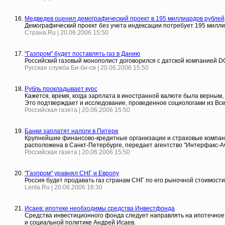
Медведев оценил демографический проект в 195 миллиардов рублей
Демографический проект без учета индексации потребует 195 милли
Страна.Ru | 20.06.2006 15:50
"Газпром" будет поставлять газ в Данию
Российский газовый монополист договорился с датской компанией DON
Русская служба Би-би-си | 20.06.2006 15:50
Рубль прокладывает курс
Кажется, время, когда зарплата в иностранной валюте была верным,
Это подтверждает и исследование, проведенное социологами из Вс
Российская газета | 20.06.2006 15:50
Банки заплатят налоги в Питере
Крупнейшие финансово-кредитные организации и страховые компани
расположена в Санкт-Петербурге, передает агентство "Интерфакс-А
Российская газета | 20.06.2006 15:50
"Газпром" уравнял СНГ и Европу
Россия будет продавать газ странам СНГ по его рыночной стоимости
Lenta.Ru | 20.06.2006 16:30
Исаев: ипотеке необходимы средства Инвестфонда
Средства инвестиционного фонда следует направлять на ипотечное 
и социальной политике Андрей Исаев.