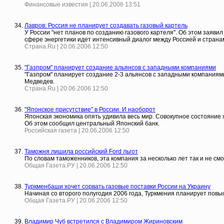
Финансовые известия | 20.06.2006 13:51
Лавров: Россия не планирует создавать газовый картель
У России "нет планов по созданию газового картеля". Об этом заяви
сфере энергетики идет интенсивный диалог между Россией и страна
Страна.Ru | 20.06.2006 12:50
"Газпром" планирует создание альянсов с западными компаниями
"Газпром" планирует создание 2-3 альянсов с западными компаниям
Медведев.
Страна.Ru | 20.06.2006 12:50
"Японское присутствие" в России. И наоборот
Японская экономика опять удивила весь мир. Совокупное состояние
Об этом сообщил центральный Японский банк.
Российская газета | 20.06.2006 12:50
Таможня лишила российский Ford льгот
По словам таможенников, эта компания за несколько лет так и не см
Общая Газета.РУ | 20.06.2006 12:50
Туркменбаши хочет сорвать газовые поставки России на Украину
Начиная со второго полугодия 2006 года, Туркмения планирует повыс
Общая Газета.РУ | 20.06.2006 12:50
Владимир Чуб встретился с Владимиром Жириновским