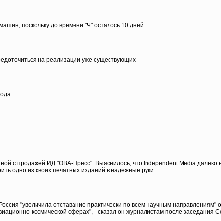
ашин, поскольку до времени "Ч" осталось 10 дней.
средоточиться на реализации уже существующих
вода
нной с продажей ИД "ОВА-Пресс". Выяснилось, что Independent Media далеко
роить одно из своих печатных изданий в надежные руки.
Россия "увеличила отставание практически по всем научным направлениям" 
авиационно-космической сферах", - сказал он журналистам после заседания С