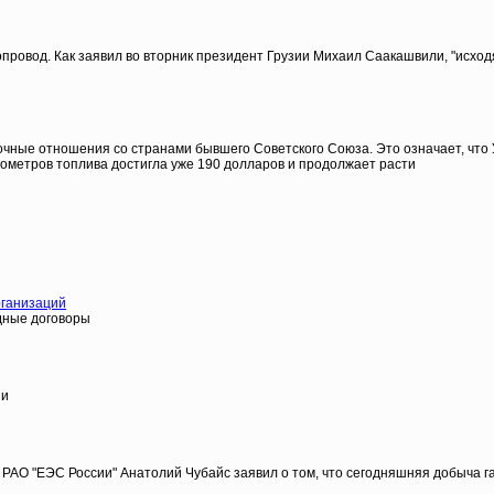
опровод. Как заявил во вторник президент Грузии Михаил Саакашвили, "исход
ные отношения со странами бывшего Советского Союза. Это означает, что Ук
бометров топлива достигла уже 190 долларов и продолжает расти
рганизаций
дные договоры
ии
АО "ЕЭС России" Анатолий Чубайс заявил о том, что сегодняшняя добыча га