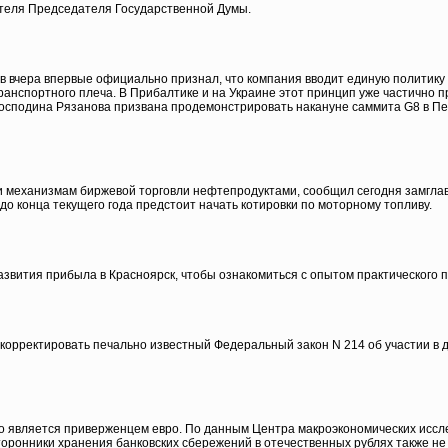
ителя Председателя Государственной Думы.
 вчера впервые официально признал, что компания вводит единую политику р
анспортного плеча. В Прибалтике и на Украине этот принцип уже частично пр
 господина Рязанова призвана продемонстрировать накануне саммита G8 в Пе
 механизмам биржевой торговли нефтепродуктами, сообщил сегодня замглав
 до конца текущего года предстоит начать котировки по моторному топливу.
азвития прибыла в Красноярск, чтобы ознакомиться с опытом практического 
 скорректировать печально известный Федеральный закон N 214 об участии в
то является приверженцем евро. По данным Центра макроэкономических иссл
оронники хранения банковских сбережений в отечественных рублях также не п