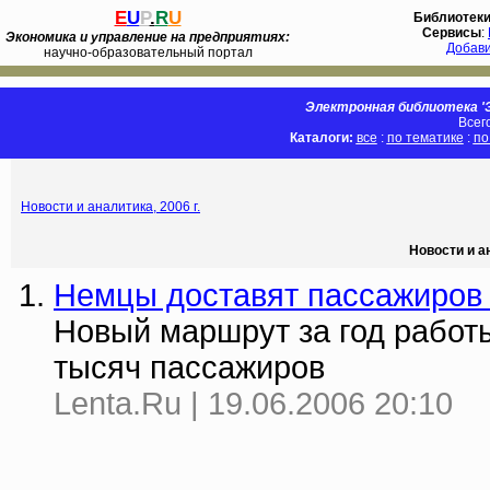
E
U
P
.
R
U
Библиотек
Сервисы
:
Экономика и управление на предприятиях:
Добав
научно-образовательный портал
Электронная библиотека 'Э
Всег
Каталоги:
все
:
по тематике
:
по
Новости и аналитика, 2006 г.
Новости и а
Немцы доставят пассажиров 
Новый маршрут за год работ
тысяч пассажиров
Lenta.Ru | 19.06.2006 20:10