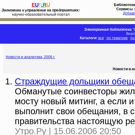
E
U
P
.
R
U
Библиотек
Сервисы
:
Экономика и управление на предприятиях:
Добав
научно-образовательный портал
Электронная библиотека 'Э
Всег
Каталоги:
все
:
по тематике
:
по
Новости и аналитика, 2006 г.
Новости и а
Страждущие дольщики обещ
Обманутые соинвесторы жиль
мосту новый митинг, а если и
выполнит свои обещания, в 
правительства настоящую р
Утро.Ру | 15.06.2006 20:50