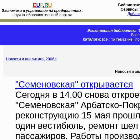
E
U
P
.
R
U
Библиотек
Сервисы
:
Экономика и управление на предприятиях:
Добав
научно-образовательный портал
Электронная библиотека 'Э
Всег
Каталоги:
все
:
по тематике
:
по
Новости и аналитика, 2006 г.
Новости и ан
"Семеновская" открывается
Сегодня в 14.00 снова откро
"Семеновская" Арбатско-Покр
реконструкцию 15 мая прошло
один вестибюль, ремонт шел
пассажиров. Работы произво