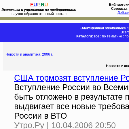
E
U
P
.
R
U
Библиотек
Сервисы
:
Экономика и управление на предприятиях:
Добав
научно-образовательный портал
Электронная библиотека 'Э
Всег
Каталоги:
все
:
по тематике
:
по
Новости и аналитика, 2006 г.
Новости и ан
США тормозят вступление Р
Вступление России во Всеми
быть отложено в результате 
выдвигает все новые требова
России в ВТО
Утро.Ру | 10.04.2006 20:50