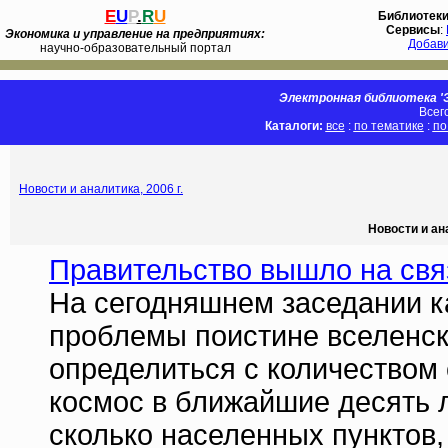
E
U
P
.
R
U
Библиотек
Сервисы
:
Экономика и управление на предприятиях:
Добав
научно-образовательный портал
Электронная библиотека 'Э
Всег
Каталоги:
все
:
по тематике
:
по
Новости и аналитика, 2006 г.
Новости и ан
Правительство вышло на свя
На сегодняшнем заседании к
проблемы поистине вселенск
определиться с количеством 
космос в ближайшие десять л
сколько населенных пунктов