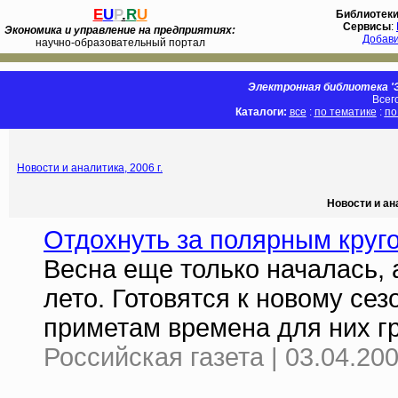
E
U
P
.
R
U
Библиотек
Сервисы
:
Экономика и управление на предприятиях:
Добав
научно-образовательный портал
Электронная библиотека 'Э
Всег
Каталоги:
все
:
по тематике
:
по
Новости и аналитика, 2006 г.
Новости и ан
Отдохнуть за полярным круг
Весна еще только началась, 
лето. Готовятся к новому сез
приметам времена для них г
Российская газета | 03.04.20