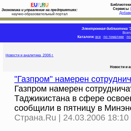
E
U
P
.
R
U
Библиотек
Сервисы
:
Экономика и управление на предприятиях:
Добав
научно-образовательный портал
Электронная библиотека 'Э
Всег
Каталоги:
все
:
по тематике
:
по
Новости и аналитика, 2006 г.
Новости и а
"Газпром" намерен сотрудни
Газпром намерен сотруднича
Таджикистана в сфере освое
сообщили в пятницу в Минэн
Страна.Ru | 24.03.2006 18:10