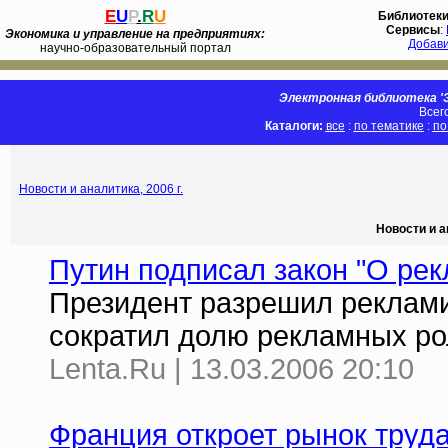
E
U
P
.
R
U
Библиотек
Сервисы
:
Экономика и управление на предприятиях:
Добав
научно-образовательный портал
Электронная библиотека 'Э
Всег
Каталоги:
все
:
по тематике
:
по
Новости и аналитика, 2006 г.
Новости и а
Путин подписал закон "О рек
Президент разрешил реклами
сократил долю рекламных ро
Lenta.Ru | 13.03.2006 20:10
Франция откроет рынок труд