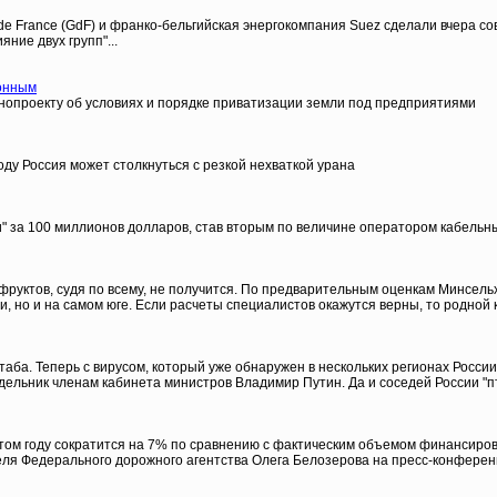
e France (GdF) и франко-бельгийская энергокомпания Suez сделали вчера со
ние двух групп"...
ионным
нопроекту об условиях и порядке приватизации земли под предприятиями
оду Россия может столкнуться с резкой нехваткой урана
 за 100 миллионов долларов, став вторым по величине оператором кабельны
фруктов, судя по всему, не получится. По предварительным оценкам Минсель
ии, но и на самом юге. Если расчеты специалистов окажутся верны, то родной
аба. Теперь с вирусом, который уже обнаружен в нескольких регионах России
едельник членам кабинета министров Владимир Путин. Да и соседей России "п
м году сократится на 7% по сравнению с фактическим объемом финансировани
еля Федерального дорожного агентства Олега Белозерова на пресс-конферен