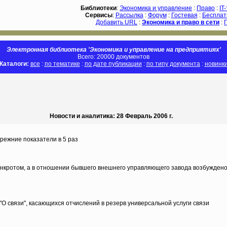
Библиотеки
:
Экономика и управление
:
Право
:
IT
Сервисы
:
Рассылка
:
Форум
:
Гостевая
:
Бесплат
Добавить URL
:
Экономика и право в сети
:
Электронная библиотека 'Экономика и управление на предприятиях'
Всего: 20000 документов
Каталоги:
все
:
по тематике
:
по дате публикации
:
по типу документа
:
новинк
Новости и аналитика: 28 Февраль 2006 г.
режние показатели в 5 раз
анкротом, а в отношении бывшего внешнего управляющего завода возбуждено
О связи", касающихся отчислений в резерв универсальной услуги связи