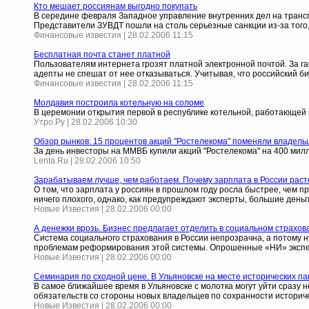
Кто мешает россиянам выгодно покупать
В середине февраля Западное управление внутренних дел на транс
Представители ЗУВДТ пошли на столь серьезные санкции из-за того
Финансовые известия | 28.02.2006 11:15
Бесплатная почта станет платной
Пользователям интернета грозят платной электронной почтой. За г
адепты не спешат от нее отказываться. Учитывая, что российский б
Финансовые известия | 28.02.2006 11:15
Молдавия построила котельную на соломе
В церемонии открытия первой в республике котельной, работающей 
Утро.Ру | 28.02.2006 10:30
Обзор рынков: 15 процентов акций "Ростелекома" поменяли владель
За день инвесторы на ММВБ купили акций "Ростелекома" на 400 мил
Lenta.Ru | 28.02.2006 10:50
Зарабатываем лучше, чем работаем. Почему зарплата в России раст
О том, что зарплата у россиян в прошлом году росла быстрее, чем 
ничего плохого, однако, как предупреждают эксперты, большие день
Новые Известия | 28.02.2006 00:00
А денежки врозь. Бизнес предлагает отделить в социальном страх
Система социального страхования в России непрозрачна, а потому 
проблемам реформирования этой системы. Опрошенные «НИ» эксперт
Новые Известия | 28.02.2006 00:00
Семинария по сходной цене. В Ульяновске на месте исторических па
В самое ближайшее время в Ульяновске с молотка могут уйти сразу 
обязательств со стороны новых владельцев по сохранности историческ
Новые Известия | 28.02.2006 00:00