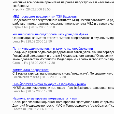
Россияне все больше проникают на ранее недоступные и неосвоенны
трейдерам
Утро.Ру | 28.02.2006 18:50
МВД проверяет предприятия ТЭК Башкирии
Представители следственного комитета МВД России работают на ряд
работают представители следственного комитета МВД и в связи с че
Страна.Ru | 28.02.2006 18:50
Росэнергоатом не будет обогащать уран для Ирана
Организация займется строительством энергоблоков и обучением ир
Lenta.Ru | 28.02.2006 18:50
Путин утвердил изменения в закон о налогообложении
Владимир Путин подписал федеральный закон, уточняющий порядок н
Российской Федерации и статью 3 Федерального закона "О внесении
законодательства Российской Федерации о налогах и сборах" был пр
Страна.Ru | 28.02.2006 17:30
Коммуналка подорожает
С 1 марта тарифы на коммуналку снова "подрастут". По сравнению с
Российская газета | 28.02.2006 17:30
Нью-Йоркская биржа выходит на фондовый рынок
NYSE модернизируется и поглощает Pacific Exchange, завершая сдел
Lenta.Ru | 28.02.2006 17:30
Национальные проекты покрылись пятнами
Cроки реализации национального проекта "Доступное жилье" срываю
Дмитрий Медведев попросил ФАС и Генпрокуратуру "разобраться" с
Газета.ru | 28.02.2006 18:10