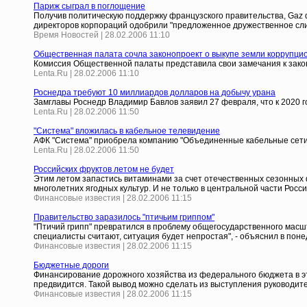
Париж сыграл в поглощение
Получив политическую поддержку французского правительства, Gaz d
директоров корпораций одобрили "предложенное дружественное слия
Время Новостей | 28.02.2006 11:10
Общественная палата сочла законопроект о выкупе земли коррупц
Комиссия Общественной палаты представила свои замечания к зако
Lenta.Ru | 28.02.2006 11:10
Роснедра требуют 10 миллиардов долларов на добычу урана
Замглавы Роснедр Владимир Бавлов заявил 27 февраля, что к 2020 г
Lenta.Ru | 28.02.2006 11:50
"Система" вложилась в кабельное телевидение
АФК "Система" приобрела компанию "Объединенные кабельные сети"
Lenta.Ru | 28.02.2006 11:50
Российских фруктов летом не будет
Этим летом запастись витаминами за счет отечественных сезонных 
многолетних ягодных культур. И не только в центральной части Росс
Финансовые известия | 28.02.2006 11:15
Правительство заразилось "птичьим гриппом"
"Птичий грипп" превратился в проблему общегосударственного масшт
специалисты считают, ситуация будет непростая", - объяснил в пон
Финансовые известия | 28.02.2006 11:15
Бюджетные дороги
Финансирование дорожного хозяйства из федерального бюджета в это
предвидится. Такой вывод можно сделать из выступления руководит
Финансовые известия | 28.02.2006 11:15