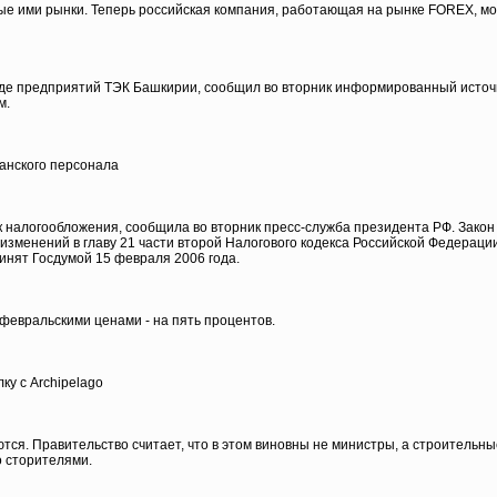
е ими рынки. Теперь российская компания, работающая на рынке FOREX, мож
е предприятий ТЭК Башкирии, сообщил во вторник информированный источник
м.
анского персонала
алогообложения, сообщила во вторник пресс-служба президента РФ. Закон "
 изменений в главу 21 части второй Налогового кодекса Российской Федерац
инят Госдумой 15 февраля 2006 года.
 февральскими ценами - на пять процентов.
ку с Archipelago
тся. Правительство считает, что в этом виновны не министры, а строитель
о сторителями.