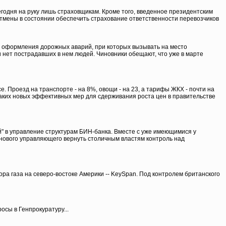
годня на руку лишь страховщикам. Кроме того, введенное президентским
отмены в состоянии обеспечить страхование ответственности перевозчиков
х оформления дорожных аварий, при которых вызывать на место
и нет пострадавших в нем людей. Чиновники обещают, что уже в марте
. Проезд на транспорте - на 8%, овощи - на 23, а тарифы ЖКХ - почти на
каких новых эффективных мер для сдерживания роста цен в правительстве
" в управление структурам БИН-банка. Вместе с уже имеющимися у
нового управляющего вернуть столичным властям контроль над
ра газа на северо-востоке Америки -- KeySpan. Под контролем британского
сы в Генпрокуратуру...