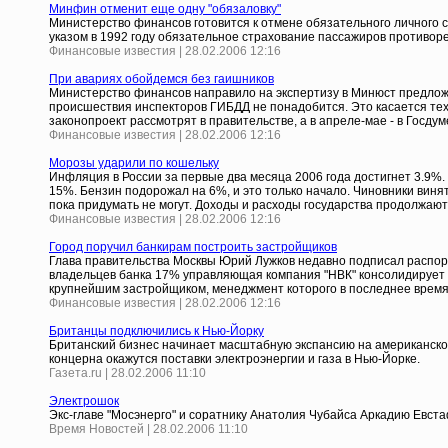
Минфин отменит еще одну "обязаловку"
Министерство финансов готовится к отмене обязательного личного 
указом в 1992 году обязательное страхование пассажиров противор
Финансовые известия | 28.02.2006 12:16
При авариях обойдемся без гаишников
Министерство финансов направило на экспертизу в Минюст предлож
происшествия инспекторов ГИБДД не понадобится. Это касается тех 
законопроект рассмотрят в правительстве, а в апреле-мае - в Госдум
Финансовые известия | 28.02.2006 12:16
Морозы ударили по кошельку
Инфляция в России за первые два месяца 2006 года достигнет 3.9%. 
15%. Бензин подорожал на 6%, и это только начало. Чиновники виня
пока придумать не могут. Доходы и расходы государства продолжают 
Финансовые известия | 28.02.2006 12:16
Город поручил банкирам построить застройщиков
Глава правительства Москвы Юрий Лужков недавно подписал распор
владельцев банка 17% управляющая компания "НВК" консолидирует 4
крупнейшим застройщиком, менеджмент которого в последнее время
Финансовые известия | 28.02.2006 12:16
Британцы подключились к Нью-Йорку
Британский бизнес начинает масштабную экспансию на американском 
концерна окажутся поставки электроэнергии и газа в Нью-Йорке.
Газета.ru | 28.02.2006 11:10
Электрошок
Экс-главе "Мосэнерго" и соратнику Анатолия Чубайса Аркадию Евста
Время Новостей | 28.02.2006 11:10