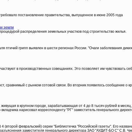
о требовало постановление правительства, выпущенное в июне 2005 года
ии земли
процедурой распределения земельных участков под строительство жилья.
ля птичий грипп выявлен в шести регионах России. "Очаги заболевания диких
участвуют в производственных совещаниях. Это позволяет им чувствовать с
т, сравнимый с рынком сотовой связи. Во вторник появилось сообщение о к
 живущая в крупном городе, зарабатывающая от 4 до 8 тысяч рублей в месяц,
го вкладчика нарисовал корреспонденту "РГ" заместитель генерального дирек
N 4 (второй февральский) серии "Библиотечка "Российской газеты". Его назв
разъяснения заместителя генерального директора ЗАО "АУДИТ-БО С" С.В. Чик