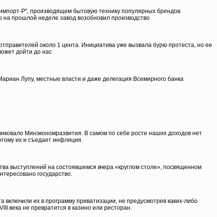
импорт-Р", производящем бытовую технику популярных брендов.
о на прошлой неделе завод возобновил производство
тправителей около 1 цента. Инициатива уже вызвала бурю протеста, но ее
может дойти до нас
Мариан Лупу, местные власти и даже делегация Всемирного банка
бликовало Минэкономразвития. В самом по себе росте наших доходов нет
этому их и съедает инфляция.
ства выступлений на состоявшемся вчера «круглом столе», посвященном
нтересовано государство.
та включили их в программу приватизации, не предусмотрев каких-либо
III века не превратится в казино или ресторан.