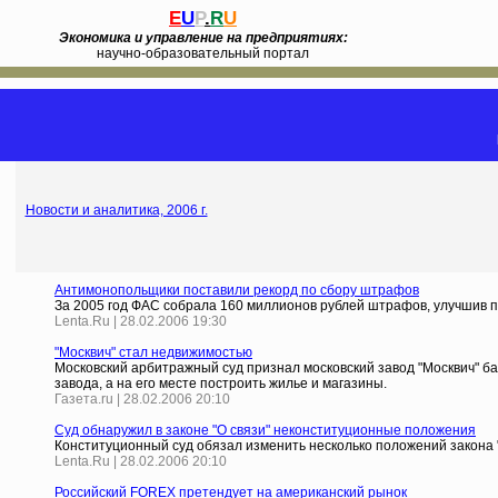
E
U
P
.
R
U
Экономика и управление на предприятиях:
научно-образовательный портал
Новости и аналитика, 2006 г.
Антимонопольщики поставили рекорд по сбору штрафов
За 2005 год ФАС собрала 160 миллионов рублей штрафов, улучшив п
Lenta.Ru | 28.02.2006 19:30
"Москвич" стал недвижимостью
Московский арбитражный суд признал московский завод "Москвич" б
завода, а на его месте построить жилье и магазины.
Газета.ru | 28.02.2006 20:10
Суд обнаружил в законе "О связи" неконституционные положения
Конституционный суд обязал изменить несколько положений закона "
Lenta.Ru | 28.02.2006 20:10
Российский FOREX претендует на американский рынок