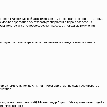
енской области, где сейчас введен карантин, после завершения тотальных
 в Москве перестанет действовать распоряжение мэра о запрете на
дозрительное мясо, которое содержит на срезе инородные включения
х пунктов. Теперь правительство должно законодательно закрепить
ергоатома" Станислав Антипов. "Росэнергоатом" не будет участвовать в
 Антипов.
сти, заявил замглавы МИД РФ Александр Грушко. "Из перспективных идей в
ИД РФ во вторник.