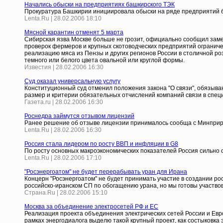
Начались обыски на предприятиях башкирского ТЭК
Прокуратура Башкирии инициировала обыски на ряде предприятий б
Lenta.Ru | 28.02.2006 18:10
Мясной карантин отменят 5 марта
Сибирская язва Москве больше не грозит, официально сообщил замес
проверок фермеров и крупных скотоводческих предприятий ограничен
реализацию мяса из Пензы и других регионов России в столичной ро
темного или белого цвета овальной или круглой формы.
Известия | 28.02.2006 16:30
Суд оказал универсальную услугу
Конституционный суд отменил положения закона "О связи", обязыв
размер и критерии обязательных отчислений компаний связи в спе
Газета.ru | 28.02.2006 16:30
Роснедра займутся отзывом лицензий
Ранее решение об отзыве лицензии принималось сообща с Минпри
Lenta.Ru | 28.02.2006 16:30
Россия стала лидером по росту ВВП и инфляции в G8
По росту основных макроэкономических показателей Россия сильно 
Lenta.Ru | 28.02.2006 17:10
"Росэнергоатом" не будет перерабывать уран для Ирана
Концерн "Росэнергоатом" не будет принимать участие в создании ро
российско-иранском СП по обогащению урана, но мы готовы участвова
Страна.Ru | 28.02.2006 15:10
Москва за объединение электросетей РФ и ЕС
Реализация проекта объединения электрических сетей России и Евр
рамках энергодиалога выделю такой крупный проект, как состыковка 