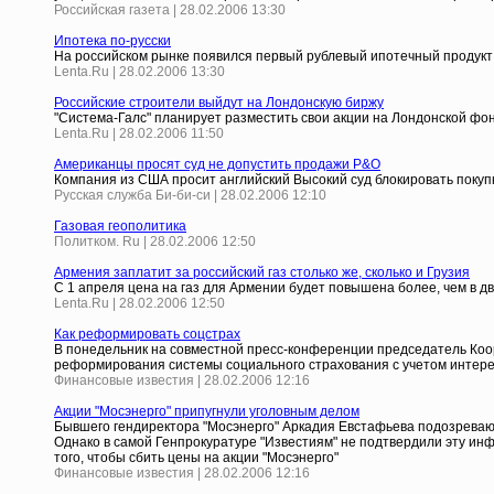
Российская газета | 28.02.2006 13:30
Ипотека по-русски
На российском рынке появился первый рублевый ипотечный продукт 
Lenta.Ru | 28.02.2006 13:30
Российские строители выйдут на Лондонскую биржу
"Система-Галс" планирует разместить свои акции на Лондонской фо
Lenta.Ru | 28.02.2006 11:50
Американцы просят суд не допустить продажи P&O
Компания из США просит английский Высокий суд блокировать покуп
Русская служба Би-би-си | 28.02.2006 12:10
Газовая геополитика
Политком. Ru | 28.02.2006 12:50
Армения заплатит за российский газ столько же, сколько и Грузия
С 1 апреля цена на газ для Армении будет повышена более, чем в дв
Lenta.Ru | 28.02.2006 12:50
Как реформировать соцстрах
В понедельник на совместной пресс-конференции председатель Коо
реформирования системы социального страхования с учетом интерес
Финансовые известия | 28.02.2006 12:16
Акции "Мосэнерго" припугнули уголовным делом
Бывшего гендиректора "Мосэнерго" Аркадия Евстафьева подозревают 
Однако в самой Генпрокуратуре "Известиям" не подтвердили эту и
того, чтобы сбить цены на акции "Мосэнерго"
Финансовые известия | 28.02.2006 12:16