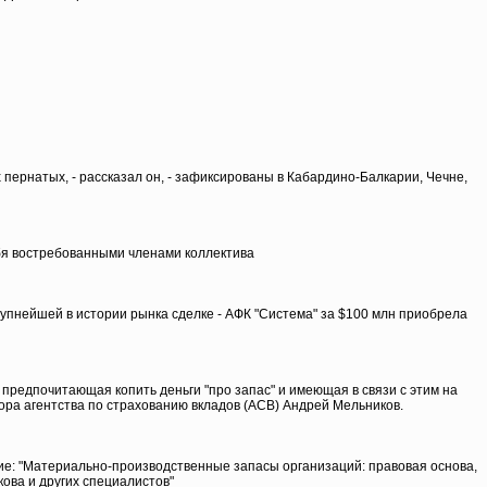
 пернатых, - рассказал он, - зафиксированы в Кабардино-Балкарии, Чечне,
ебя востребованными членами коллектива
рупнейшей в истории рынка сделке - АФК "Система" за $100 млн приобрела
 предпочитающая копить деньги "про запас" и имеющая в связи с этим на
тора агентства по страхованию вкладов (АСВ) Андрей Мельников.
ание: "Материально-производственные запасы организаций: правовая основа,
ова и других специалистов"