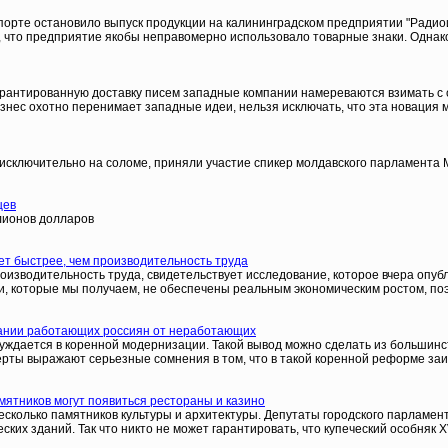
порте остановило выпуск продукции на калининградском предприятии "Радио
, что предприятие якобы неправомерно использовало товарные знаки. Однак
арантированную доставку писем западные компании намереваются взимать с о
изнес охотно перенимает западные идеи, нельзя исключать, что эта новация 
исключительно на соломе, приняли участие спикер молдавского парламента 
цев
лионов долларов
ет быстрее, чем производительность труда
производительность труда, свидетельствует исследование, которое вчера опу
ги, которые мы получаем, не обеспечены реальным экономическим ростом, по
овании работающих россиян от неработающих
нуждается в коренной модернизации. Такой вывод можно сделать из большин
ы выражают серьезные сомнения в том, что в такой коренной реформе заи
мятников могут появиться рестораны и казино
несколько памятников культуры и архитектуры. Депутаты городского парламен
их зданий. Так что никто не может гарантировать, что купеческий особняк XV