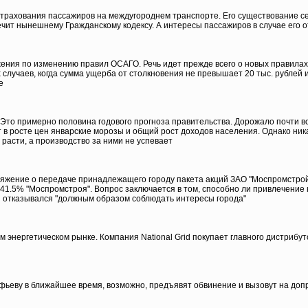
страхования пассажиров на междугороднем транспорте. Его существование се
ечит нынешнему Гражданскому кодексу. А интересы пассажиров в случае его 
ения по изменению правил ОСАГО. Речь идет прежде всего о новых правила
случаев, когда сумма ущерба от столкновения не превышает 20 тыс. рублей 
е
Это примерно половина годового прогноза правительства. Дорожало почти все
т в росте цен январские морозы и общий рост доходов населения. Однако ни
расти, а производство за ними не успевает
яжение о передаче принадлежащего городу пакета акций ЗАО "Моспромстрой
1.5% "Моспромстроя". Вопрос заключается в том, способно ли привлечение 
 отказывался "должным образом соблюдать интересы города"
энергетическом рынке. Компания National Grid покупает главного дистрибуто
фьеву в ближайшее время, возможно, предъявят обвинение и вызовут на допро