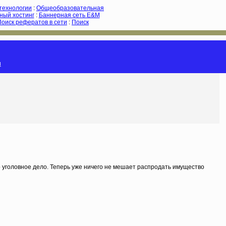
-технологии
:
Общеобразовательная
ный хостинг
:
Баннерная сеть E&M
Поиск рефератов в сети
:
Поиск
и
 уголовное дело. Теперь уже ничего не мешает распродать имущество