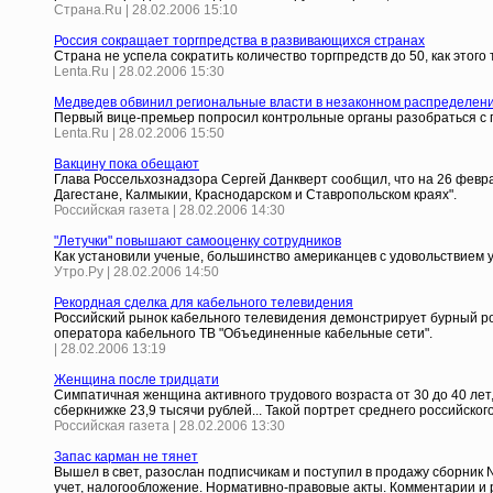
Страна.Ru | 28.02.2006 15:10
Россия сокращает торгпредства в развивающихся странах
Страна не успела сократить количество торгпредств до 50, как этог
Lenta.Ru | 28.02.2006 15:30
Медведев обвинил региональные власти в незаконном распределен
Первый вице-премьер попросил контрольные органы разобраться с 
Lenta.Ru | 28.02.2006 15:50
Вакцину пока обещают
Глава Россельхознадзора Сергей Данкверт сообщил, что на 26 февра
Дагестане, Калмыкии, Краснодарском и Ставропольском краях".
Российская газета | 28.02.2006 14:30
"Летучки" повышают самооценку сотрудников
Как установили ученые, большинство американцев с удовольствием 
Утро.Ру | 28.02.2006 14:50
Рекордная сделка для кабельного телевидения
Российский рынок кабельного телевидения демонстрирует бурный рос
оператора кабельного ТВ "Объединенные кабельные сети".
| 28.02.2006 13:19
Женщина после тридцати
Симпатичная женщина активного трудового возраста от 30 до 40 лет,
сберкнижке 23,9 тысячи рублей... Такой портрет среднего российско
Российская газета | 28.02.2006 13:30
Запас карман не тянет
Вышел в свет, разослан подписчикам и поступил в продажу сборник 
учет, налогообложение. Нормативно-правовые акты. Комментарии и 