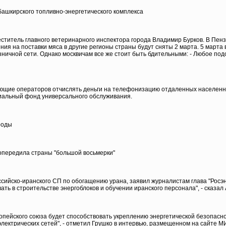
ашкирского топливно-энергетического комплекса
титель главного ветеринарного инспектора города Владимир Бурков. В Пенз
ия на поставки мяса в другие регионы страны будут сняты 2 марта. 5 марта
зничной сети. Однако москвичам все же стоит быть бдительными: - Любое по
ающие операторов отчислять деньги на телефонизацию отдаленных населенны
циальный фонд универсального обслуживания.
роды
опередила страны "большой восьмерки"
ссийско-иранского СП по обогащению урана, заявил журналистам глава "Росэн
ть в строительстве энергоблоков и обучении иранского персонала", - сказал
опейского союза будет способствовать укреплению энергетической безопасно
электрических сетей", - отметил Грушко в интервью, размещенном на сайте М