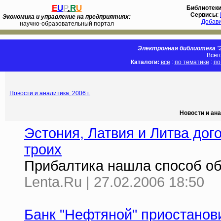
E
U
P
.
R
U
Библиотек
Сервисы
:
Экономика и управление на предприятиях:
Добав
научно-образовательный портал
Электронная библиотека 'Э
Всег
Каталоги:
все
:
по тематике
:
по
Новости и аналитика, 2006 г.
Новости и ана
Эстония, Латвия и Литва дог
троих
Прибалтика нашла способ обо
Lenta.Ru | 27.02.2006 18:50
Банк "Нефтяной" приостанов