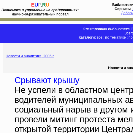
E
U
P
.
R
U
Библиотек
Сервисы
:
Экономика и управление на предприятиях:
Добав
научно-образовательный портал
Электронная библиотека 'Э
Всег
Каталоги:
все
:
по тематике
:
по
Новости и аналитика, 2006 г.
Новости и ана
Срывают крышу
Не успели в областном центр
водителей муниципальных авто
социальный нарыв в другом 
провели митинг протеста ме
открытой территории Центра