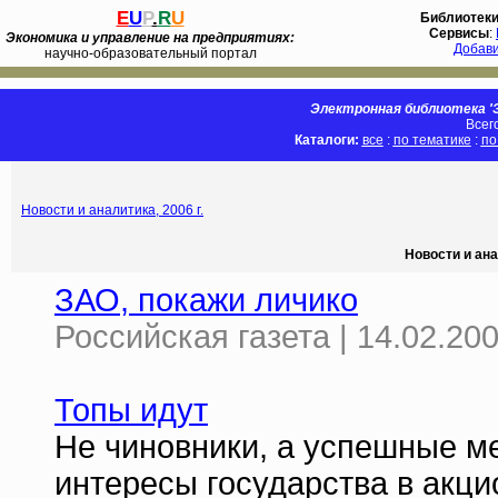
E
U
P
.
R
U
Библиотек
Сервисы
:
Экономика и управление на предприятиях:
Добав
научно-образовательный портал
Электронная библиотека 'Э
Всег
Каталоги:
все
:
по тематике
:
по
Новости и аналитика, 2006 г.
Новости и ана
ЗАО, покажи личико
Российская газета | 14.02.20
Топы идут
Не чиновники, а успешные м
интересы государства в акц