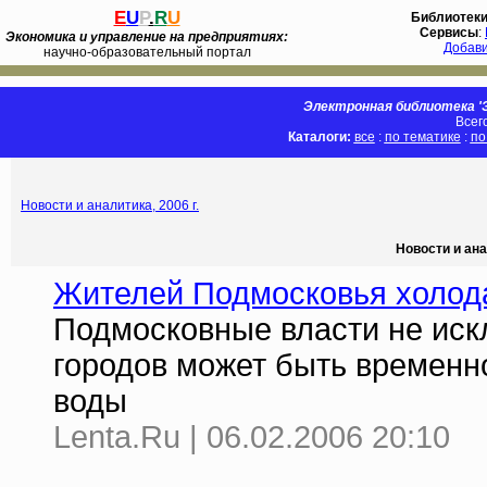
E
U
P
.
R
U
Библиотек
Сервисы
:
Экономика и управление на предприятиях:
Добав
научно-образовательный портал
Электронная библиотека 'Э
Всег
Каталоги:
все
:
по тематике
:
по
Новости и аналитика, 2006 г.
Новости и ана
Жителей Подмосковья холода
Подмосковные власти не иск
городов может быть временн
воды
Lenta.Ru | 06.02.2006 20:10