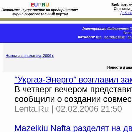
E
U
P
.
R
U
Библиотек
Сервисы
:
Экономика и управление на предприятиях:
Добав
научно-образовательный портал
Электронная библиотека 'Э
Всег
Каталоги:
все
:
по тематике
:
по
Новости и аналитика, 2006 г.
Новости и ана
"Укргаз-Энерго" возглавил з
В четверг вечером представ
сообщили о создании совмест
Lenta.Ru | 02.02.2006 21:50
Mazeikiu Nafta разделят на д