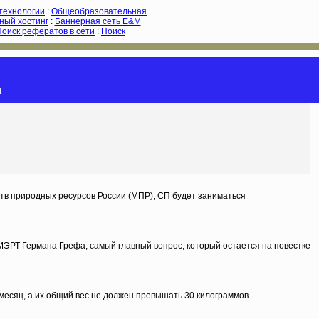
-технологии
:
Общеобразовательная
ный хостинг
:
Баннерная сеть E&M
Поиск рефератов в сети
:
Поиск
и
тв природных ресурсов России (МПР), СП будет заниматься
 МЭРТ Германа Грефа, самый главный вопрос, который остается на повестке
 месяц, а их общий вес не должен превышать 30 килограммов.