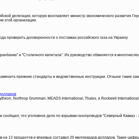
ийской делегации, которую возглавляет министр экономического развития Ге
ом этой организации.
ода проверить договоренности о поставках российского газа на Украину
теранбанка" и "Столичного капитала". Их руководство обвиняется в многочи
заменить прежние стандарты и ведомственные инструкции. Отныне такие зако
 долларов
on, Northrop Grumman, MEADS International, Thales, и Rockwell International
сообщил, что уголовное дело по взрывам газопроводов "Северный Кавказ - З
ем на 12 процентов и впервые составил 20 миллиардов долларов. Такие циф