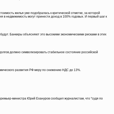
стоимость жилья уже подобралась к критической отметке, за которой
ия в недвижимость могут принести доход в 100% годовых. И первый шаг к
е будут. Банкиры объясняют это высокими экономическими рисками в этих
 долгов должно символизировать стабильное состояние российской
мического развития РФ меру по снижению НДС до 13%.
. премьер-министра Юрий Ехануров сообщил журналистам, что "судя по