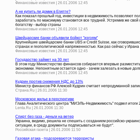
Финансовые известия | 26.01.2006 12:45
А не купить ли домик в Египте?
Как показал прошлый год, инвестиции в недвижимость позволяют полу
заработать по максимуму становится все трудней. Устремив же свой 
богатству - выбор страны
Финансовые известия | 26.01.2006 12:45
Швейцарские банки объявили бойкот "изгоям"
Крупнейшие швейцарские банки UBS и Credit Suisse, как сговоривши
странах и геополитической напряженностью. Как раз сейчас у Ира
Финансовые известия | 26.01.2006 12:45
Государство займет на 30 лет
В этом году Министерство финансов собирается впервые разместить
экономики. Непонятным остается одно - зачем залезать в новые до
Финансовые известия | 26.01.2006 12:45
Кудрин против снижения НДС до 13%
Министр финансов РФ Алексей Кудрин считает непродуманной запи
Страна.Ru | 26.01.2006 11:30
Московское жилье в перспективе
Глава Аналитического центра "МИЭЛЬ-Недвижимость" подвел итоги 2
Lenta.Ru | 26.01.2006 11:30
Спирт без газа - деньги на ветер
Украина, видимо, решила не спешить с созданием российско-украинс
ситуации, в среду документы подписываться не будут".
Российская газета | 26.01.2006 11:50
Газовая атака - подозреваются террористы