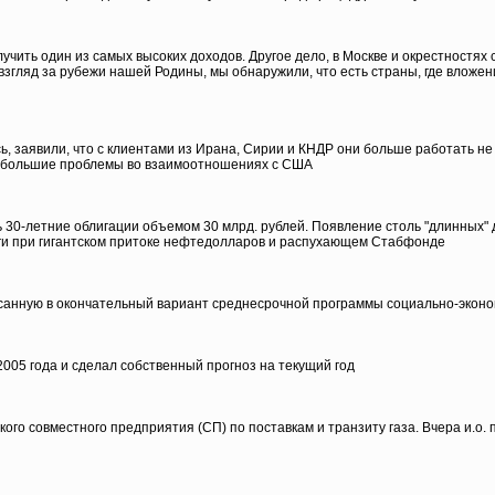
чить один из самых высоких доходов. Другое дело, в Москве и окрестностях 
взгляд за рубежи нашей Родины, мы обнаружили, что есть страны, где вложен
сь, заявили, что с клиентами из Ирана, Сирии и КНДР они больше работать н
на большие проблемы во взаимоотношениях с США
 30-летние облигации объемом 30 млрд. рублей. Появление столь "длинных"
лги при гигантском притоке нефтедолларов и распухающем Стабфонде
санную в окончательный вариант среднесрочной программы социально-эконо
005 года и сделал собственный прогноз на текущий год
кого совместного предприятия (СП) по поставкам и транзиту газа. Вчера и.о