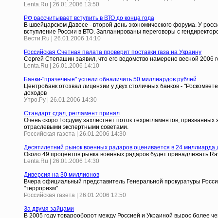
Lenta.Ru | 26.01.2006 13:50
РФ рассчитывает вступить в ВТО до конца года
В швейцарском Давосе - второй день экономического форума. У росс
вступление России в ВТО. Запланированы переговоры с гендиректор
Вести.Ru | 26.01.2006 14:10
Российская Счетная палата проверит поставки газа на Украину
Сергей Степашин заявил, что его ведомство намерено весной 2006 г
Lenta.Ru | 26.01.2006 14:10
Банки-"прачечные" успели обналичить 50 миллиардов рублей
Центробанк отозвал лицензии у двух столичных банков - "Роскомве
доходов
Утро.Ру | 26.01.2006 14:30
Стандарт сдал, регламент принял
Очень скоро Госдуму захлестнет поток техрегламентов, призванных 
отраслевыми экспертными советами.
Российская газета | 26.01.2006 14:30
Десятилетний рынок военных радаров оценивается в 24 миллиарда
Около 49 процентов рынка военных радаров будет принадлежать Raythe
Lenta.Ru | 26.01.2006 14:30
Диверсия на 30 миллионов
Вчера официальный представитель Генеральной прокуратуры России 
"терроризм".
Российская газета | 26.01.2006 12:50
За двумя зайцами
В 2005 году товарооборот между Россией и Украиной вырос более ч