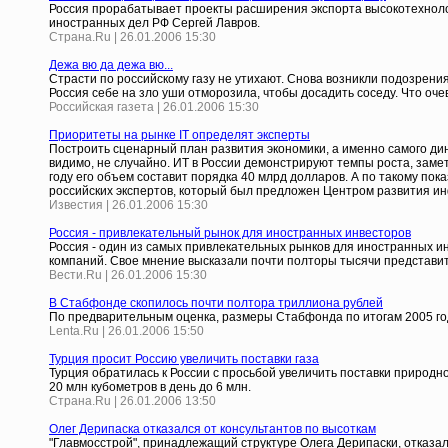
Россия прорабатывает проекты расширения экспорта высокотехнолог
иностранных дел РФ Сергей Лавров.
Страна.Ru | 26.01.2006 15:30
Дежа вю да дежа вю...
Страсти по российскому газу не утихают. Снова возникли подозрени
Россия себе на зло уши отморозила, чтобы досадить соседу. Что оче
Российская газета | 26.01.2006 15:30
Приоритеты на рынке IT определят эксперты
Построить сценарный план развития экономики, а именно самого ди
видимо, не случайно. ИТ в России демонстрируют темпы роста, замет
году его объем составит порядка 40 млрд долларов. А по такому пока
российских экспертов, который был предложен Центром развития 
Известия | 26.01.2006 15:30
Россия - привлекательный рынок для иностранных инвесторов
Россия - один из самых привлекательных рынков для иностранных и
компаний. Свое мнение высказали почти полторы тысячи представи
Вести.Ru | 26.01.2006 15:30
В Стабфонде скопилось почти полтора триллиона рублей
По предварительным оценка, размеры Стабфонда по итогам 2005 го
Lenta.Ru | 26.01.2006 15:50
Турция просит Россию увеличить поставки газа
Турция обратилась к России с просьбой увеличить поставки природного
20 млн кубометров в день до 6 млн.
Страна.Ru | 26.01.2006 13:50
Олег Дерипаска отказался от консультантов по высоткам
"Главмосстрой", принадлежащий структуре Олега Дерипаски, отказал