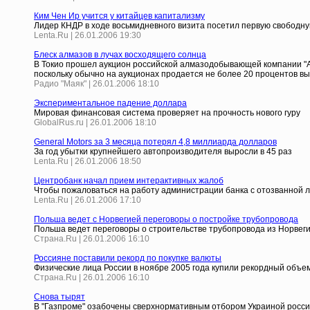
Ким Чен Ир учится у китайцев капитализму
Лидер КНДР в ходе восьмидневного визита посетил первую свободну
Lenta.Ru | 26.01.2006 19:30
Блеск алмазов в лучах восходящего солнца
В Токио прошел аукцион российской алмазодобывающей компании "Алр
поскольку обычно на аукционах продается не более 20 процентов выс
Радио "Маяк" | 26.01.2006 18:10
Экспериментальное падение доллара
Мировая финансовая система проверяет на прочность нового гуру
GlobalRus.ru | 26.01.2006 18:10
General Motors за 3 месяца потерял 4,8 миллиарда долларов
За год убытки крупнейшего автопроизводителя выросли в 45 раз
Lenta.Ru | 26.01.2006 18:50
Центробанк начал прием интерактивных жалоб
Чтобы пожаловаться на работу администрации банка с отозванной л
Lenta.Ru | 26.01.2006 17:10
Польша ведет с Норвегией переговоры о постройке трубопровода
Польша ведет переговоры о строительстве трубопровода из Норвеги
Страна.Ru | 26.01.2006 16:10
Россияне поставили рекорд по покупке валюты
Физические лица России в ноябре 2005 года купили рекордный объе
Страна.Ru | 26.01.2006 16:10
Снова тырят
В "Газпроме" озабочены сверхнормативным отбором Украиной российс