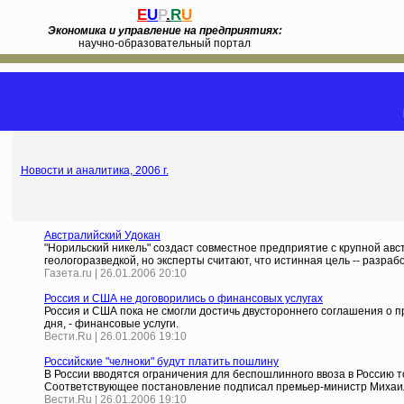
E
U
P
.
R
U
Экономика и управление на предприятиях:
научно-образовательный портал
Новости и аналитика, 2006 г.
Австралийский Удокан
"Норильский никель" создаст совместное предприятие с крупной ав
геологоразведкой, но эксперты считают, что истинная цель -- разра
Газета.ru | 26.01.2006 20:10
Россия и США не договорились о финансовых услугах
Россия и США пока не смогли достичь двустороннего соглашения о п
дня, - финансовые услуги.
Вести.Ru | 26.01.2006 19:10
Российские "челноки" будут платить пошлину
В России вводятся ограничения для беспошлинного ввоза в Россию то
Соответствующее постановление подписал премьер-министр Михаи
Вести.Ru | 26.01.2006 19:10