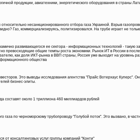
ичной продукции, авиатехники, энергетического оборудования в страны Лати
я относительно несанкционированного отбора газа Украиной. Взрыв газопрово
видно? Газ, коммерциализируясь, политизировался. На трубе играет не тольк
намично развивающегося ее сектора - информационных технологий - такую за
но превосходящие общие темпы роста экономики. Рынок ИТ в России в последн
зателю, как доля ИКТ-рынка в ВВП страны, Россия уже выходит на уровень разв
информационного общества
нвесторов. Это выводы исследования агентства "Прайс Вотерхаус Куперс". 
телей бизнес-элиты.
да составят около 1 триллиона 460 миллиардов рублей
 газа по черноморскому трубопроводу "Голубой поток". Это вызвано, в частнос
ся от консалтинговых услуг группы компаний "Конти"