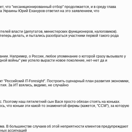
ет, что "несанкционированный отбор" продолжается, и в среду глава
а Украины Юрий Ехануров ответил на это заявлением, что
ителей власти (депутатов, министерских функционеров, налоговиков).
 теперь делать, и пытались разобраться участники первой такого рода
ании. Например, о России, любое упоминание о которой сразу вызывало у
дной войны" уже успело вырасти новое поколение, нет-нет да и
 "Российский IT-Foresight". Построить сценарный план развития экономики,
ия. За ИТ взялись, видимо, не случайно
ис. Поэтому наш пятилетний сын Вася просто обязан стоять на коньках.
сь, что коньки эти какой-то знаменитой фирмы (кажется, "ССМ"), за которую
йма. В большинстве случаев об этой неприятности клиентов предупреждают
тных ассигнаций