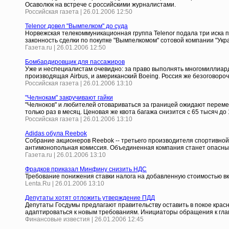
Осаволюк на встрече с российскими журналистами.
Российская газета | 26.01.2006 12:50
Telenor довел "Вымпелком" до суда
Норвежская телекоммуникационная группа Telenor подала три иска п
законность сделки по покупке "Вымпелкомом" сотовой компании "Укр
Газета.ru | 26.01.2006 12:50
Бомбардировщик для пассажиров
Уже и неспециалистам очевидно: за право выполнять многомиллиард
производящая Airbus, и американский Boeing. Россия же безоговороч
Российская газета | 26.01.2006 13:10
"Челнокам" закручивают гайки
"Челноков" и любителей отовариваться за границей ожидают переме
только раз в месяц. Ценовая же квота багажа снизится с 65 тысяч до 
Российская газета | 26.01.2006 13:10
Adidas обула Reebok
Собрание акционеров Reebok -- третьего производителя спортивной 
антимонопольная комиссия. Объединенная компания станет опасным 
Газета.ru | 26.01.2006 13:10
Фрадков приказал Минфину снизить НДС
Требование понижения ставки налога на добавленную стоимостью в
Lenta.Ru | 26.01.2006 13:10
Депутаты хотят отложить утверждение ПДД
Депутаты Госдумы предлагают правительству оставить в покое красн
адаптироваться к новым требованиям. Инициаторы обращения к глав
Финансовые известия | 26.01.2006 12:45