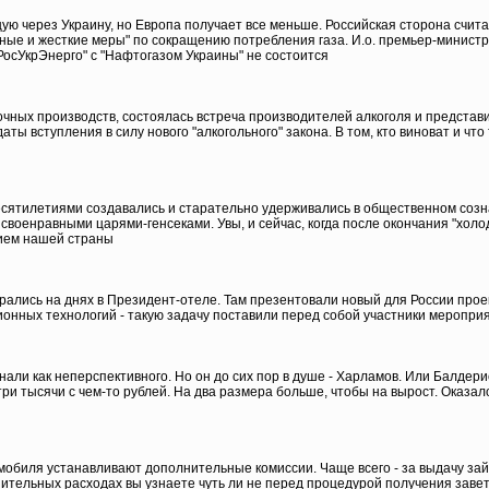
ую через Украину, но Европа получает все меньше. Российская сторона счита
ные и жесткие меры" по сокращению потребления газа. И.о. премьер-министр
осУкрЭнерго" с "Нафтогазом Украины" не состоится
дочных производств, состоялась встреча производителей алкоголя и представ
ы вступления в силу нового "алкогольного" закона. В том, кто виноват и что
есятилетиями создавались и старательно удерживались в общественном созн
своенравными царями-генсеками. Увы, и сейчас, когда после окончания "холо
тием нашей страны
ались на днях в Президент-отеле. Там презентовали новый для России проект
нных технологий - такую задачу поставили перед собой участники мероприят
гнали как неперспективного. Но он до сих пор в душе - Харламов. Или Балдер
три тысячи с чем-то рублей. На два размера больше, чтобы на вырост. Оказало
омобиля устанавливают дополнительные комиссии. Чаще всего - за выдачу за
нительных расходах вы узнаете чуть ли не перед процедурой получения заве