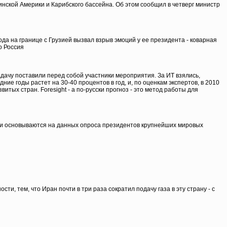
нской Америки и Карибского бассейна. Об этом сообщил в четверг министр
да на границе с Грузией вызвал взрыв эмоций у ее президента - коварная
о Россия
дачу поставили перед собой участники мероприятия. За ИТ взялись,
ие годы растет на 30-40 процентов в год, и, по оценкам экспертов, в 2010
итых стран. Foresight - а по-русски прогноз - это метод работы для
Они основываются на данных опроса президентов крупнейших мировых
ти, тем, что Иран почти в три раза сократил подачу газа в эту страну - с