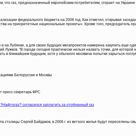
ем, что газ, предназначенный европейским потребителям, сгорает на Украине
ализации федерального бюджета на 2006 год. Как отметил, открывая заседа
ства на приоритетные национальные проекты». Кроме того, председатель пра
 и на Лубянке, а для своих будущих мегапроектов намерена закупить еще о
 Лужков. "В городе сегодня практически нельзя назвать точки, для которой 
ать в ближайшем будущем, хотя у обычного москвича попытки зарыться поглуб
зациями Белоруссии и Москвы
ет пресс-секретарь ФРС
а ?Нафтогаз? согласился заплатить за отобранный газ
 столицы Сергей Байдаков, в 2006 г. из ветхого жилья будут переселены свы