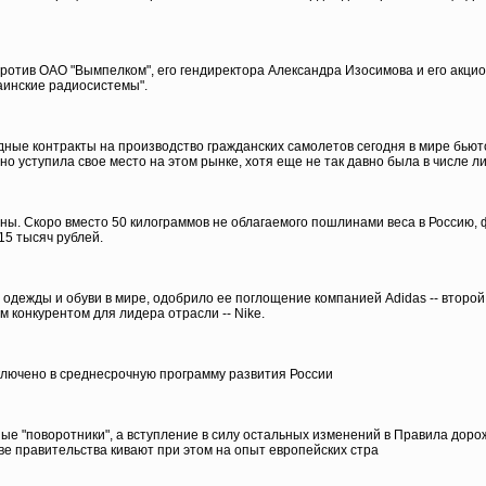
ротив ОАО "Вымпелком", его гендиректора Александра Изосимова и его акцио
аинские радиосистемы".
ные контракты на производство гражданских самолетов сегодня в мире бьютс
но уступила свое место на этом рынке, хотя еще не так давно была в числе л
ны. Скоро вместо 50 килограммов не облагаемого пошлинами веса в Россию, 
15 тысяч рублей.
одежды и обуви в мире, одобрило ее поглощение компанией Adidas -- второй
конкурентом для лидера отрасли -- Nike.
ключено в среднесрочную программу развития России
ые "поворотники", а вступление в силу остальных изменений в Правила доро
е правительства кивают при этом на опыт европейских стра