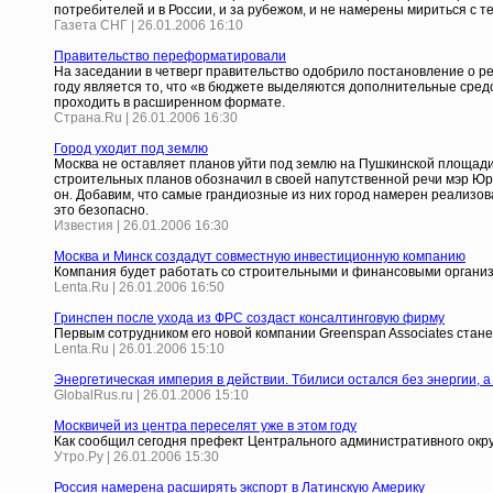
потребителей и в России, и за рубежом, и не намерены мириться с т
Газета СНГ | 26.01.2006 16:10
Правительство переформатировали
На заседании в четверг правительство одобрило постановление о ре
году является то, что «в бюджете выделяются дополнительные сред
проходить в расширенном формате.
Страна.Ru | 26.01.2006 16:30
Город уходит под землю
Москва не оставляет планов уйти под землю на Пушкинской площади
строительных планов обозначил в своей напутственной речи мэр Юрий
он. Добавим, что самые грандиозные из них город намерен реализов
это безопасно.
Известия | 26.01.2006 16:30
Москва и Минск создадут совместную инвестиционную компанию
Компания будет работать со строительными и финансовыми органи
Lenta.Ru | 26.01.2006 16:50
Гринспен после ухода из ФРС создаст консалтинговую фирму
Первым сотрудником его новой компании Greenspan Associates стан
Lenta.Ru | 26.01.2006 15:10
Энергетическая империя в действии. Тбилиси остался без энергии, 
GlobalRus.ru | 26.01.2006 15:10
Москвичей из центра переселят уже в этом году
Как сообщил сегодня префект Центрального административного округа
Утро.Ру | 26.01.2006 15:30
Россия намерена расширять экспорт в Латинскую Америку