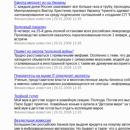
Европа мерзнет из-за Украины
С каждым днем Россия закачивает все больше газа в трубу, проходящ
Минпромэнерго Виктор Христенко призвал Украину "принять адекват
запланированное на среду подписание соглашений о создании СП "Р
Финансовые известия | 26.01.2006 12:45
Водочный паралич
В четверг, на 25-й день полной остановки всех российских ликерово
Производство алкоголя оказалось парализованным после 1 января, дат
встречи
Финансовые известия | 26.01.2006 12:45
Привет из окопов "холодной войны"
Трудно расставаться с привычными мифами. Особенно с теми, что д
западного обывателя ассоциации с сибирскими морозами, водкой да 
сталкиваешься в иностранной прессе с таким же дремучим восприя
Финансовые известия | 26.01.2006 12:45
Приоритеты на рынке IT определят эксперты
Ученые, представители власти и многочисленные акулы бизнеса собр
а именно самого динамично развивающегося ее сектора - информацио
Финансовые известия | 26.01.2006 12:45
Тройной тулуп
Мой муж в детстве ходил в хоккейную секцию. Полгода. Потом его вы
Папе будет приятно. Хоккейные коньки я купила в "Детском мире" за 
мой муж в детстве готов был отдать коллекцию марок
Финансовые известия | 26.01.2006 12:45
Вездесущая комиссия
Большинство российских банков при выдаче кредита на покупку авт
уже в информационных материалах. Но бывает и такое, что о допол