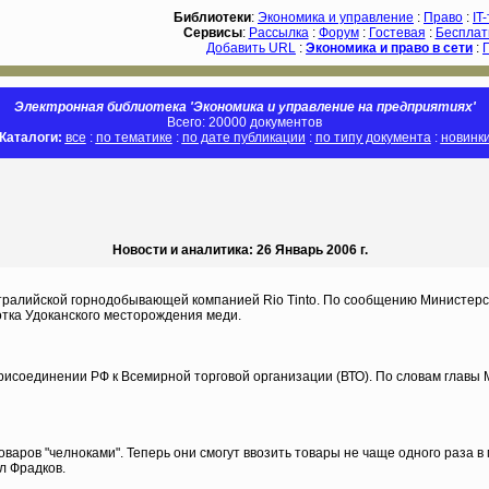
Библиотеки
:
Экономика и управление
:
Право
:
IT
Сервисы
:
Рассылка
:
Форум
:
Гостевая
:
Бесплат
Добавить URL
:
Экономика и право в сети
:
Электронная библиотека 'Экономика и управление на предприятиях'
Всего: 20000 документов
Каталоги:
все
:
по тематике
:
по дате публикации
:
по типу документа
:
новинк
Новости и аналитика: 26 Январь 2006 г.
стралийской горнодобывающей компанией Rio Tinto. По сообщению Министерс
ботка Удоканского месторождения меди.
рисоединении РФ к Всемирной торговой организации (ВТО). По словам главы
варов "челноками". Теперь они смогут ввозить товары не чаще одного раза в
л Фрадков.