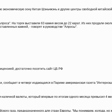
ю экономическую зону Китая Шэньчжэнь и другие центры свободной китайско
оса". На торги выставили 63 камня весом до 22 карат. Из них продали около
тавленных камней, - говорят в руководстве "Алросы".
ицензией, достаточно посетить сайт ЦБ РФ
и, сообщает в четверг издающаяся в Париже американская газета "Интернэш
м наличной валюты, который впервые по итогам одного месяца превысил 4 ми
кого газа, предназначенного для стран Европы. "Мы понимаем, холода, но х