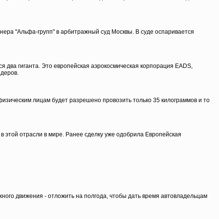
нера "Альфа-групп" в арбитражный суд Москвы. В суде оспаривается
я два гиганта. Это европейская аэрокосмическая корпорация EADS,
идеров.
физическим лицам будет разрешено провозить только 35 килограммов и то
 в этой отрасли в мире. Ранее сделку уже одобрила Европейская
жного движения - отложить на полгода, чтобы дать время автовладельцам