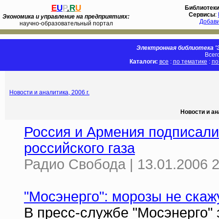
E
U
P
.
R
U
Библиотек
Сервисы
:
Экономика и управление на предприятиях:
Добав
научно-образовательный портал
Электронная библиотека 'Э
Всег
Каталоги:
все
:
по тематике
:
по
Новости и аналитика, 2006 г.
Новости и ан
Россия и Армения подписали
российского газа
Радио Свобода | 13.01.2006 2
"Мосэнерго": морозы не ска
В пресс-службе "Мосэнерго" 