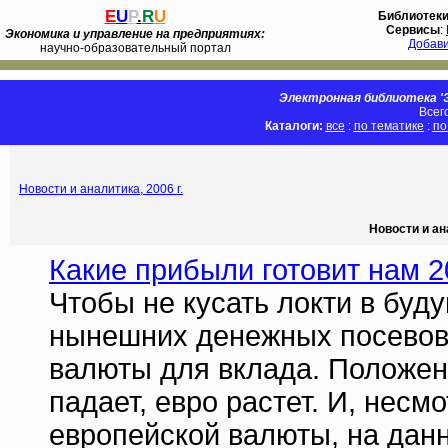
E
U
P
.
R
U
Библиотек
Сервисы
:
Экономика и управление на предприятиях:
Добав
научно-образовательный портал
Электронная библиотека 'Э
Всег
Каталоги:
все
:
по тематике
:
по
Новости и аналитика, 2006 г.
Новости и ан
Какие прибыли готовит нам 2
Чтобы не кусать локти в буд
нынешних денежных посевов
валюты для вклада. Положени
падает, евро растет. И, нес
европейской валюты, на дан