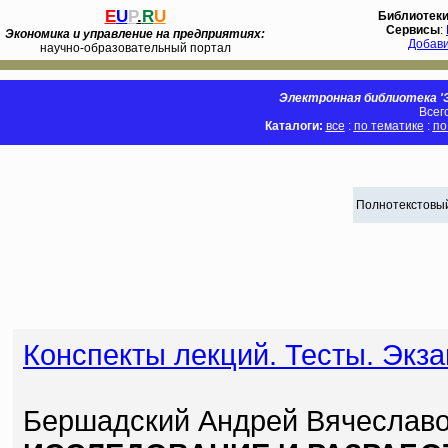
E
U
P
.
R
U
Библиотек
Сервисы
:
Экономика и управление на предприятиях:
Добав
научно-образовательный портал
Электронная библиотека 'Э
Всег
Каталоги:
все
:
по тематике
:
по
Полнотекстовый
Конспекты лекций. Тесты. Эк
Бершадский Андрей Вячеслав