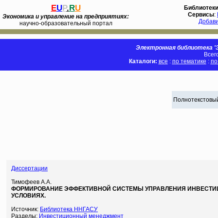
E
U
P
.
R
U
Библиотек
Сервисы
:
Экономика и управление на предприятиях:
Добав
научно-образовательный портал
Электронная библиотека 'Э
Всег
Каталоги:
все
:
по тематике
:
по
Полнотекстовый
Диссертации
Тимофеев А.А.
ФОРМИРОВАНИЕ ЭФФЕКТИВНОЙ СИСТЕМЫ УПРАВЛЕНИЯ ИНВЕСТИ
УСЛОВИЯХ.
Источник:
Библиотека ННГАСУ
Разделы:
Инвестиционный менеджмент