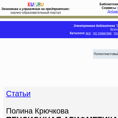
E
U
P
.
R
U
Библиотек
Сервисы
:
Экономика и управление на предприятиях:
Добав
научно-образовательный портал
Электронная библиотека 'Э
Всег
Каталоги:
все
:
по тематике
:
по
Полнотекстовый
Статьи
Полина Крючкова