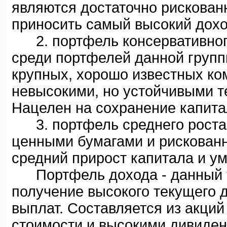
являются достаточно рискованн
приносить самый высокий дохо
2. портфель консервативного
среди портфелей данной группы
крупныx, хорошо известных ко
невысокими, но устойчивыми т
Нацелен на сохранение капита
3. портфель среднего роста 
ценными бумагами и рискованн
средний прирост капитала и у
Портфель дохода - данный т
получение высокого текущего 
выплат. Составляется из акци
стоимости и высокими дивиден