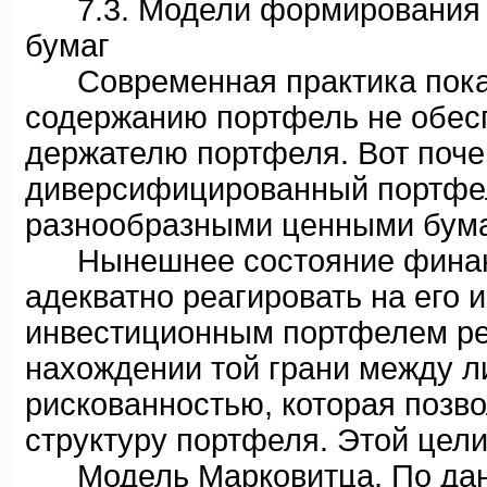
7.3. Модели формирования о
бумаг
Современная практика показ
содержанию портфель не обес
держателю портфеля. Вот поче
диверсифицированный портфель
разнообразными ценными бума
Нынешнее состояние финансо
адекватно реагировать на его 
инвестиционным портфелем рез
наxождении той грани между л
рискованностью, которая позв
структуру портфеля. Этой цел
Модель Марковитца. По дан