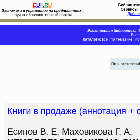
E
U
P
.
R
U
Библиотек
Сервисы
:
Экономика и управление на предприятиях:
Добав
научно-образовательный портал
Электронная библиотека 'Э
Всег
Каталоги:
все
:
по тематике
:
по
Полнотекстовый
Книги в продаже (аннотация + 
Есипов В. Е. Маховикова Г. А.