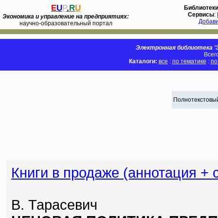
E
U
P
.
R
U
Библиотек
Сервисы
:
Экономика и управление на предприятиях:
Добав
научно-образовательный портал
Электронная библиотека 'Э
Всег
Каталоги:
все
:
по тематике
:
по
Полнотекстовый
Книги в продаже (аннотация + 
В. Тарасевич