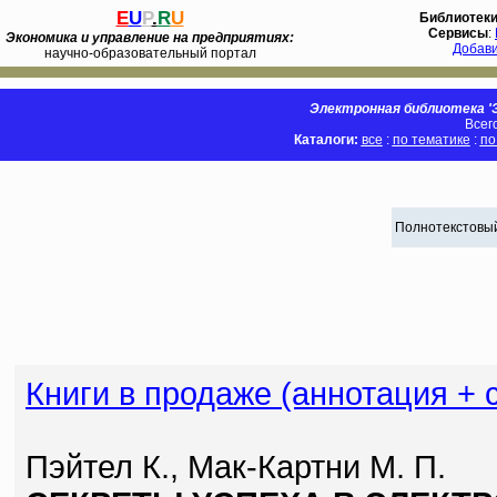
E
U
P
.
R
U
Библиотек
Сервисы
:
Экономика и управление на предприятиях:
Добав
научно-образовательный портал
Электронная библиотека 'Э
Всег
Каталоги:
все
:
по тематике
:
по
Полнотекстовый
Книги в продаже (аннотация + 
Пэйтел К., Мак-Картни М. П.