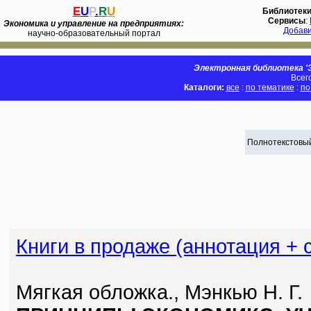
E
U
P
.
R
U
Библиотек
Сервисы
:
Экономика и управление на предприятиях:
Добав
научно-образовательный портал
Электронная библиотека 'Э
Всег
Каталоги:
все
:
по тематике
:
по
Полнотекстовый
Книги в продаже (аннотация + 
Мягкая обложка., Мэнкью Н. Г.