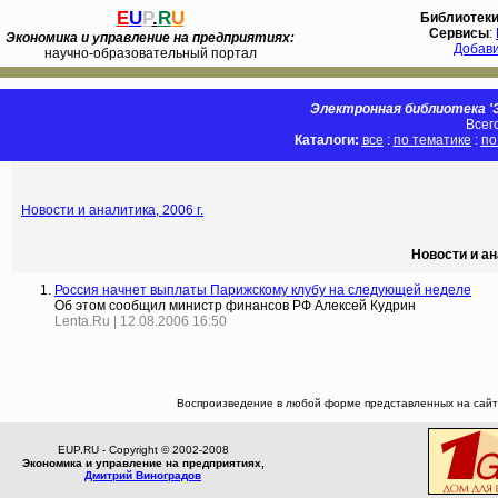
E
U
P
.
R
U
Библиотек
Сервисы
:
Экономика и управление на предприятиях:
Добав
научно-образовательный портал
Электронная библиотека 'Э
Всег
Каталоги:
все
:
по тематике
:
по
Новости и аналитика, 2006 г.
Новости и ан
Россия начнет выплаты Парижскому клубу на следующей неделе
Об этом сообщил министр финансов РФ Алексей Кудрин
Lenta.Ru | 12.08.2006 16:50
Воспроизведение в любой форме представленных на сайте
EUP.RU - Copyright © 2002-2008
Экономика и управление на предприятиях,
Дмитрий Виноградов